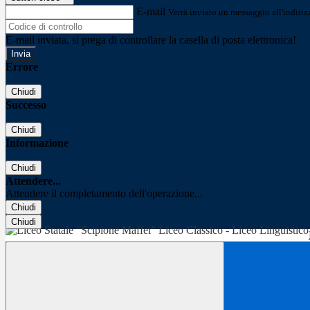
E-mail
Verrà inviato un messaggio all'indirizz
E-mail inviata, si prega di controllare la casella di posta elettronica!
Errore
Chiudi
Successo
Chiudi
Informazione
Chiudi
Attendere...
Attendere il completamento dell'operazione...
Chiudi
Chiudi