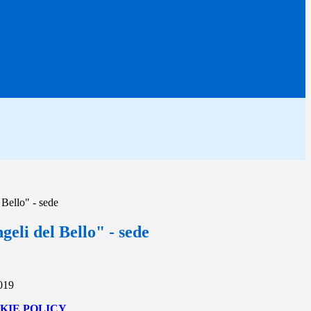
Bello" - sede
eli del Bello" - sede
2019
KIE POLICY
.