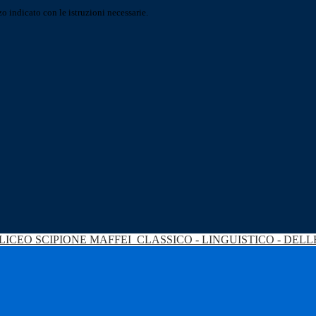
o indicato con le istruzioni necessarie.
LICEO SCIPIONE MAFFEI
CLASSICO - LINGUISTICO - DEL