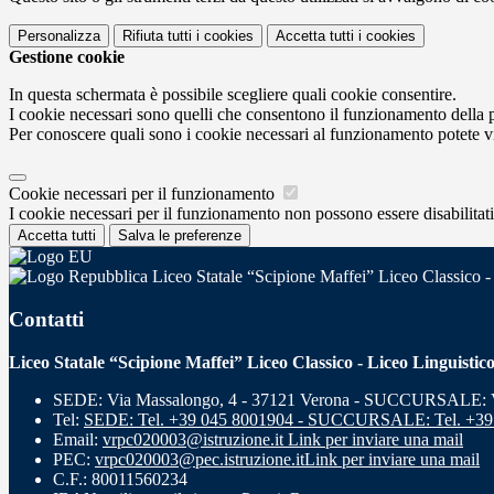
Personalizza
Rifiuta tutti
i cookies
Accetta tutti
i cookies
Gestione cookie
In questa schermata è possibile scegliere quali cookie consentire.
I cookie necessari sono quelli che consentono il funzionamento della pi
Per conoscere quali sono i cookie necessari al funzionamento potete v
Cookie necessari per il funzionamento
I cookie necessari per il funzionamento non possono essere disabilitati.
Accetta tutti
Salva le preferenze
Liceo Statale “Scipione Maffei” Liceo Classico -
Contatti
Liceo Statale “Scipione Maffei” Liceo Classico - Liceo Linguistic
SEDE: Via Massalongo, 4 - 37121 Verona - SUCCURSALE: Vi
Tel:
SEDE: Tel. +39 045 8001904 - SUCCURSALE: Tel. +39
Email:
vrpc020003@istruzione.it
Link per inviare una mail
PEC:
vrpc020003@pec.istruzione.it
Link per inviare una mail
C.F.: 80011560234