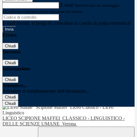
E-mail
Verrà inviato un messaggio
all'indirizzo indicato con le istruzioni necessarie.
E-mail inviata, si prega di controllare la casella di posta elettronica!
Errore
Chiudi
Successo
Chiudi
Informazione
Chiudi
Attendere...
Attendere il completamento dell'operazione...
Chiudi
Chiudi
LICEO SCIPIONE MAFFEI
CLASSICO - LINGUISTICO -
DELLE SCIENZE UMANE
Verona