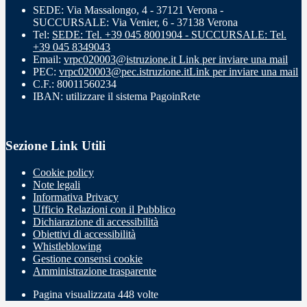
SEDE: Via Massalongo, 4 - 37121 Verona -
SUCCURSALE: Via Venier, 6 - 37138 Verona
Tel:
SEDE: Tel. +39 045 8001904 - SUCCURSALE: Tel.
+39 045 8349043
Email:
vrpc020003@istruzione.it
Link per inviare una mail
PEC:
vrpc020003@pec.istruzione.it
Link per inviare una mail
C.F.: 80011560234
IBAN: utilizzare il sistema PagoinRete
Sezione Link Utili
Cookie policy
Note legali
Informativa Privacy
Ufficio Relazioni con il Pubblico
Dichiarazione di accessibilità
Obiettivi di accessibilità
Whistleblowing
Gestione consensi cookie
Amministrazione trasparente
Pagina visualizzata
448
volte