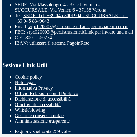
SEDE: Via Massalongo, 4 - 37121 Verona -
SUCCURSALE: Via Venier, 6 - 37138 Verona
Tel:
SEDE: Tel. +39 045 8001904 - SUCCURSALE: Tel.
+39 045 8349043
Email:
vrpc020003@istruzione.it
Link per inviare una mail
PEC:
vrpc020003@pec.istruzione.it
Link per inviare una mail
C.F.: 80011560234
IBAN: utilizzare il sistema PagoinRete
Sezione Link Utili
Cookie policy
Note legali
Informativa Privacy
Ufficio Relazioni con il Pubblico
Dichiarazione di accessibilità
Obiettivi di accessibilità
Whistleblowing
Gestione consensi cookie
Amministrazione trasparente
Pagina visualizzata
259
volte