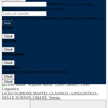
E-mail
Verrà inviato un messaggio
all'indirizzo indicato con le istruzioni necessarie.
E-mail inviata, si prega di controllare la casella di posta elettronica!
Errore
Chiudi
Successo
Chiudi
Informazione
Chiudi
Attendere...
Attendere il completamento dell'operazione...
Chiudi
Chiudi
LICEO SCIPIONE MAFFEI
CLASSICO - LINGUISTICO -
DELLE SCIENZE UMANE
Verona