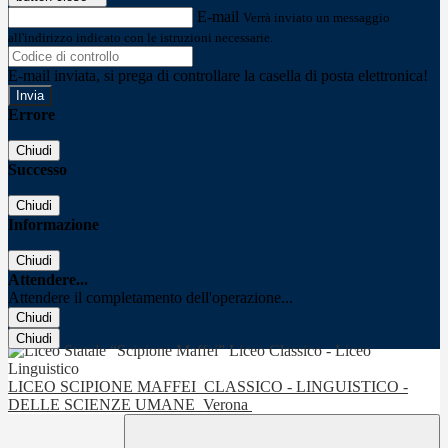
E-mail
Verrà inviato un messaggio
all'indirizzo indicato con le istruzioni necessarie.
E-mail inviata, si prega di controllare la casella di posta elettronica!
Errore
Chiudi
Successo
Chiudi
Informazione
Chiudi
Attendere...
Attendere il completamento dell'operazione...
Chiudi
Chiudi
LICEO SCIPIONE MAFFEI
CLASSICO - LINGUISTICO -
DELLE SCIENZE UMANE
Verona