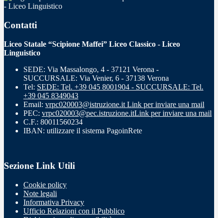
- Liceo Linguistico
Contatti
Liceo Statale “Scipione Maffei” Liceo Classico - Liceo
Linguistico
SEDE: Via Massalongo, 4 - 37121 Verona -
SUCCURSALE: Via Venier, 6 - 37138 Verona
Tel:
SEDE: Tel. +39 045 8001904 - SUCCURSALE: Tel.
+39 045 8349043
Email:
vrpc020003@istruzione.it
Link per inviare una mail
PEC:
vrpc020003@pec.istruzione.it
Link per inviare una mail
C.F.: 80011560234
IBAN: utilizzare il sistema PagoinRete
Sezione Link Utili
Cookie policy
Note legali
Informativa Privacy
Ufficio Relazioni con il Pubblico