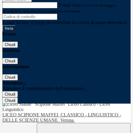
E-mail
Verrà inviato un messaggio
all'indirizzo indicato con le istruzioni necessarie.
E-mail inviata, si prega di controllare la casella di posta elettronica!
Errore
Chiudi
Successo
Chiudi
Informazione
Chiudi
Attendere...
Attendere il completamento dell'operazione...
Chiudi
Chiudi
LICEO SCIPIONE MAFFEI
CLASSICO - LINGUISTICO -
DELLE SCIENZE UMANE
Verona