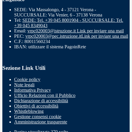
SEDE: Via Massalongo, 4 - 37121 Verona -
SUCCURSALE: Via Venier, 6 - 37138 Verona
Tel:
SEDE: Tel. +39 045 8001904 - SUCCURSALE: Tel.
+39 045 8349043
Email:
vrpc020003@istruzione.it
Link per inviare una mail
PEC:
vrpc020003@pec.istruzione.it
Link per inviare una mail
C.F.: 80011560234
IBAN: utilizzare il sistema PagoinRete
Sezione Link Utili
Cookie policy
Note legali
Informativa Privacy
Ufficio Relazioni con il Pubblico
Dichiarazione di accessibilità
Obiettivi di accessibilità
Whistleblowing
Gestione consensi cookie
Amministrazione trasparente
Pagina visualizzata
370
volte