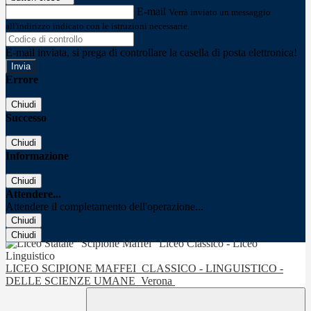
E-mail
Verrà inviato un messaggio
all'indirizzo indicato con le istruzioni necessarie.
E-mail inviata, si prega di controllare la casella di posta elettronica!
Errore
Chiudi
Successo
Chiudi
Informazione
Chiudi
Attendere...
Attendere il completamento dell'operazione...
Chiudi
Chiudi
LICEO SCIPIONE MAFFEI
CLASSICO - LINGUISTICO -
DELLE SCIENZE UMANE
Verona