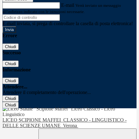
E-mail
Verrà inviato un messaggio
all'indirizzo indicato con le istruzioni necessarie.
E-mail inviata, si prega di controllare la casella di posta elettronica!
Errore
Chiudi
Successo
Chiudi
Informazione
Chiudi
Attendere...
Attendere il completamento dell'operazione...
Chiudi
Chiudi
LICEO SCIPIONE MAFFEI
CLASSICO - LINGUISTICO -
DELLE SCIENZE UMANE
Verona