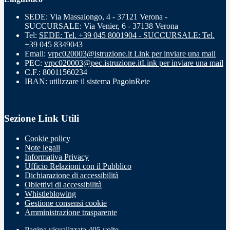
SEDE: Via Massalongo, 4 - 37121 Verona -
SUCCURSALE: Via Venier, 6 - 37138 Verona
Tel:
SEDE: Tel. +39 045 8001904 - SUCCURSALE: Tel.
+39 045 8349043
Email:
vrpc020003@istruzione.it
Link per inviare una mail
PEC:
vrpc020003@pec.istruzione.it
Link per inviare una mail
C.F.: 80011560234
IBAN: utilizzare il sistema PagoinRete
Sezione Link Utili
Cookie policy
Note legali
Informativa Privacy
Ufficio Relazioni con il Pubblico
Dichiarazione di accessibilità
Obiettivi di accessibilità
Whistleblowing
Gestione consensi cookie
Amministrazione trasparente
Pagina visualizzata
405
volte