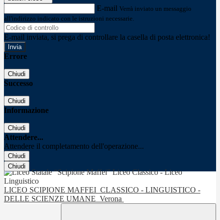
E-mail
Verrà inviato un messaggio
all'indirizzo indicato con le istruzioni necessarie.
E-mail inviata, si prega di controllare la casella di posta elettronica!
Errore
Chiudi
Successo
Chiudi
Informazione
Chiudi
Attendere...
Attendere il completamento dell'operazione...
Chiudi
Chiudi
LICEO SCIPIONE MAFFEI
CLASSICO - LINGUISTICO -
DELLE SCIENZE UMANE
Verona