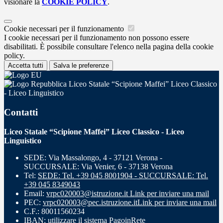
visionare la
COOKIE POLICY
.
Cookie necessari per il funzionamento
I cookie necessari per il funzionamento non possono essere
disabilitati. È possibile consultare l'elenco nella pagina della cookie
policy.
Accetta tutti
Salva le preferenze
Liceo Statale “Scipione Maffei” Liceo Classico
- Liceo Linguistico
Contatti
Liceo Statale “Scipione Maffei” Liceo Classico - Liceo
Linguistico
SEDE: Via Massalongo, 4 - 37121 Verona -
SUCCURSALE: Via Venier, 6 - 37138 Verona
Tel:
SEDE: Tel. +39 045 8001904 - SUCCURSALE: Tel.
+39 045 8349043
Email:
vrpc020003@istruzione.it
Link per inviare una mail
PEC:
vrpc020003@pec.istruzione.it
Link per inviare una mail
C.F.: 80011560234
IBAN: utilizzare il sistema PagoinRete