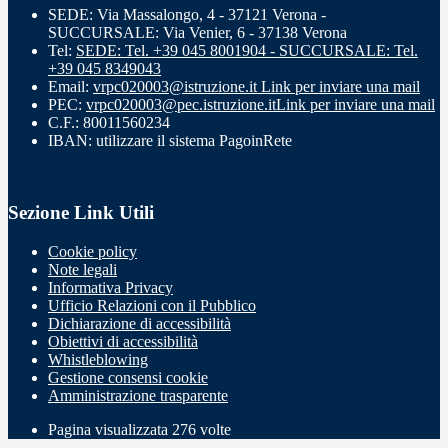
SEDE: Via Massalongo, 4 - 37121 Verona -
SUCCURSALE: Via Venier, 6 - 37138 Verona
Tel:
SEDE: Tel. +39 045 8001904 - SUCCURSALE: Tel.
+39 045 8349043
Email:
vrpc020003@istruzione.it
Link per inviare una mail
PEC:
vrpc020003@pec.istruzione.it
Link per inviare una mail
C.F.: 80011560234
IBAN: utilizzare il sistema PagoinRete
Sezione Link Utili
Cookie policy
Note legali
Informativa Privacy
Ufficio Relazioni con il Pubblico
Dichiarazione di accessibilità
Obiettivi di accessibilità
Whistleblowing
Gestione consensi cookie
Amministrazione trasparente
Pagina visualizzata
276
volte