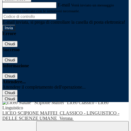
E-mail
Verrà inviato un messaggio
all'indirizzo indicato con le istruzioni necessarie.
E-mail inviata, si prega di controllare la casella di posta elettronica!
Errore
Chiudi
Successo
Chiudi
Informazione
Chiudi
Attendere...
Attendere il completamento dell'operazione...
Chiudi
Chiudi
LICEO SCIPIONE MAFFEI
CLASSICO - LINGUISTICO -
DELLE SCIENZE UMANE
Verona