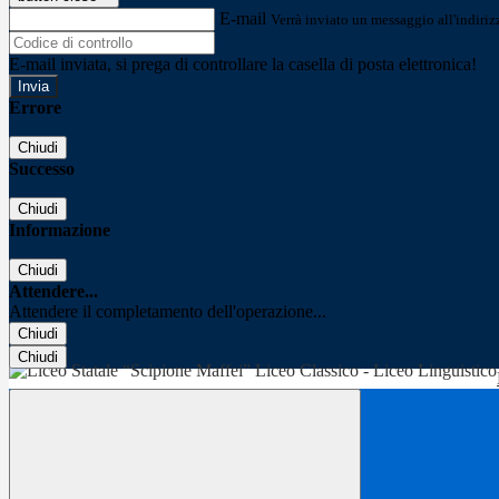
E-mail
Verrà inviato un messaggio all'indirizz
E-mail inviata, si prega di controllare la casella di posta elettronica!
Errore
Chiudi
Successo
Chiudi
Informazione
Chiudi
Attendere...
Attendere il completamento dell'operazione...
Chiudi
Chiudi