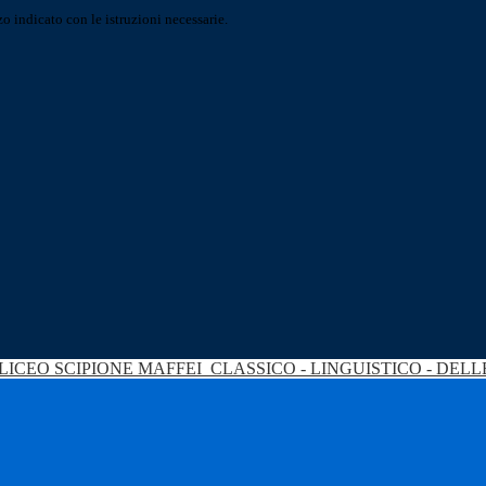
o indicato con le istruzioni necessarie.
LICEO SCIPIONE MAFFEI
CLASSICO - LINGUISTICO - DEL