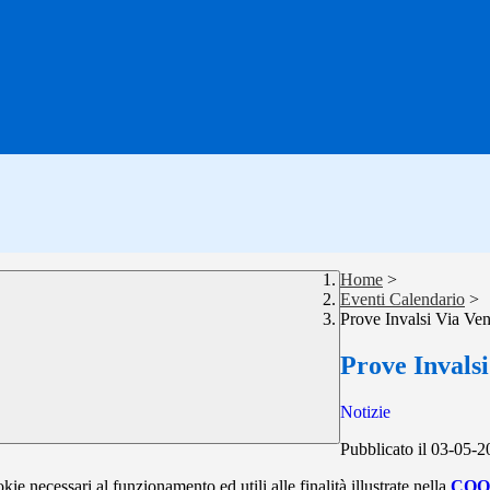
Home
>
Eventi Calendario
>
Prove Invalsi Via Ven
Prove Invalsi
Notizie
Pubblicato il 03-05-
kie necessari al funzionamento ed utili alle finalità illustrate nella
COO