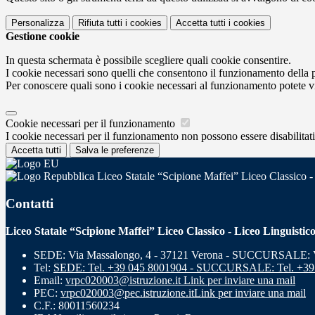
Personalizza
Rifiuta tutti
i cookies
Accetta tutti
i cookies
Gestione cookie
In questa schermata è possibile scegliere quali cookie consentire.
I cookie necessari sono quelli che consentono il funzionamento della pi
Per conoscere quali sono i cookie necessari al funzionamento potete v
Cookie necessari per il funzionamento
I cookie necessari per il funzionamento non possono essere disabilitati.
Accetta tutti
Salva le preferenze
Liceo Statale “Scipione Maffei” Liceo Classico -
Contatti
Liceo Statale “Scipione Maffei” Liceo Classico - Liceo Linguistic
SEDE: Via Massalongo, 4 - 37121 Verona - SUCCURSALE: Vi
Tel:
SEDE: Tel. +39 045 8001904 - SUCCURSALE: Tel. +39
Email:
vrpc020003@istruzione.it
Link per inviare una mail
PEC:
vrpc020003@pec.istruzione.it
Link per inviare una mail
C.F.: 80011560234