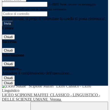
E-mail
Verrà inviato un messaggio
all'indirizzo indicato con le istruzioni necessarie.
E-mail inviata, si prega di controllare la casella di posta elettronica!
Errore
Chiudi
Successo
Chiudi
Informazione
Chiudi
Attendere...
Attendere il completamento dell'operazione...
Chiudi
Chiudi
LICEO SCIPIONE MAFFEI
CLASSICO - LINGUISTICO -
DELLE SCIENZE UMANE
Verona