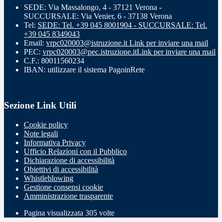
SEDE: Via Massalongo, 4 - 37121 Verona -
SUCCURSALE: Via Venier, 6 - 37138 Verona
Tel:
SEDE: Tel. +39 045 8001904 - SUCCURSALE: Tel.
+39 045 8349043
Email:
vrpc020003@istruzione.it
Link per inviare una mail
PEC:
vrpc020003@pec.istruzione.it
Link per inviare una mail
C.F.: 80011560234
IBAN: utilizzare il sistema PagoinRete
Sezione Link Utili
Cookie policy
Note legali
Informativa Privacy
Ufficio Relazioni con il Pubblico
Dichiarazione di accessibilità
Obiettivi di accessibilità
Whistleblowing
Gestione consensi cookie
Amministrazione trasparente
Pagina visualizzata
305
volte