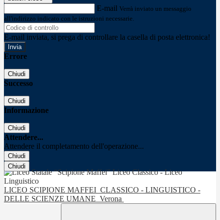
E-mail
Verrà inviato un messaggio
all'indirizzo indicato con le istruzioni necessarie.
E-mail inviata, si prega di controllare la casella di posta elettronica!
Errore
Chiudi
Successo
Chiudi
Informazione
Chiudi
Attendere...
Attendere il completamento dell'operazione...
Chiudi
Chiudi
LICEO SCIPIONE MAFFEI
CLASSICO - LINGUISTICO -
DELLE SCIENZE UMANE
Verona