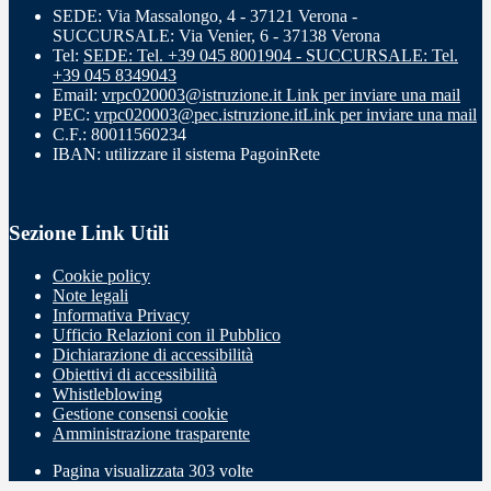
SEDE: Via Massalongo, 4 - 37121 Verona -
SUCCURSALE: Via Venier, 6 - 37138 Verona
Tel:
SEDE: Tel. +39 045 8001904 - SUCCURSALE: Tel.
+39 045 8349043
Email:
vrpc020003@istruzione.it
Link per inviare una mail
PEC:
vrpc020003@pec.istruzione.it
Link per inviare una mail
C.F.: 80011560234
IBAN: utilizzare il sistema PagoinRete
Sezione Link Utili
Cookie policy
Note legali
Informativa Privacy
Ufficio Relazioni con il Pubblico
Dichiarazione di accessibilità
Obiettivi di accessibilità
Whistleblowing
Gestione consensi cookie
Amministrazione trasparente
Pagina visualizzata
303
volte