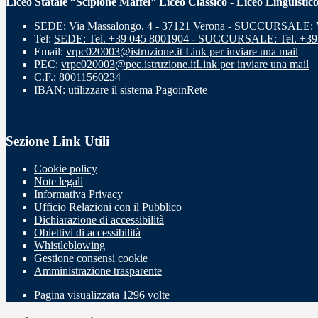
Liceo Statale “Scipione Maffei” Liceo Classico - Liceo Linguistic
SEDE: Via Massalongo, 4 - 37121 Verona - SUCCURSALE: Vi
Tel:
SEDE: Tel. +39 045 8001904 - SUCCURSALE: Tel. +39
Email:
vrpc020003@istruzione.it
Link per inviare una mail
PEC:
vrpc020003@pec.istruzione.it
Link per inviare una mail
C.F.: 80011560234
IBAN: utilizzare il sistema PagoinRete
Sezione Link Utili
Cookie policy
Note legali
Informativa Privacy
Ufficio Relazioni con il Pubblico
Dichiarazione di accessibilità
Obiettivi di accessibilità
Whistleblowing
Gestione consensi cookie
Amministrazione trasparente
Pagina visualizzata
1296
volte