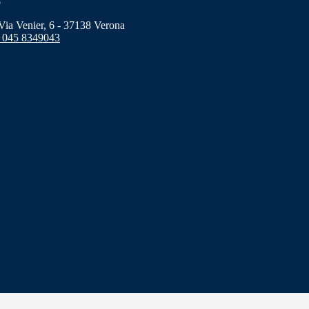
o
a Venier, 6 - 37138 Verona
 045 8349043