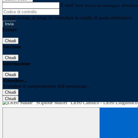
E-mail
Verrà inviato un messaggio all'indirizz
E-mail inviata, si prega di controllare la casella di posta elettronica!
Errore
Chiudi
Successo
Chiudi
Informazione
Chiudi
Attendere...
Attendere il completamento dell'operazione...
Chiudi
Chiudi