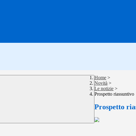
Home
>
Novità
>
Le notizie
>
Prospetto riassuntivo
Prospetto ria