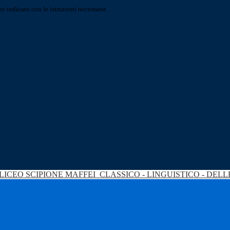
o indicato con le istruzioni necessarie.
LICEO SCIPIONE MAFFEI
CLASSICO - LINGUISTICO - DEL