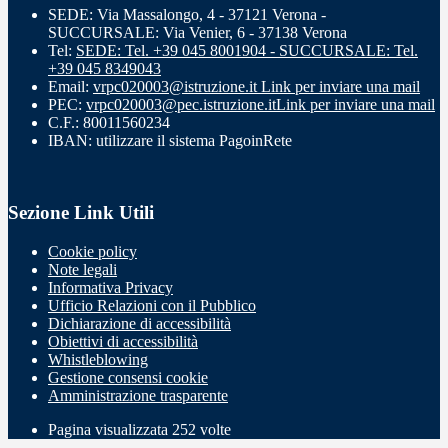
SEDE: Via Massalongo, 4 - 37121 Verona -
SUCCURSALE: Via Venier, 6 - 37138 Verona
Tel:
SEDE: Tel. +39 045 8001904 - SUCCURSALE: Tel.
+39 045 8349043
Email:
vrpc020003@istruzione.it
Link per inviare una mail
PEC:
vrpc020003@pec.istruzione.it
Link per inviare una mail
C.F.: 80011560234
IBAN: utilizzare il sistema PagoinRete
Sezione Link Utili
Cookie policy
Note legali
Informativa Privacy
Ufficio Relazioni con il Pubblico
Dichiarazione di accessibilità
Obiettivi di accessibilità
Whistleblowing
Gestione consensi cookie
Amministrazione trasparente
Pagina visualizzata
252
volte