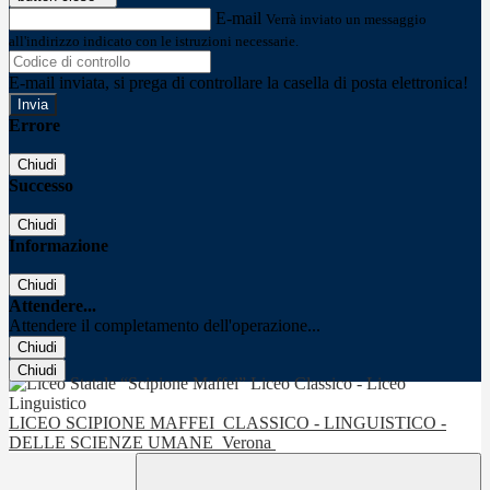
E-mail
Verrà inviato un messaggio
all'indirizzo indicato con le istruzioni necessarie.
E-mail inviata, si prega di controllare la casella di posta elettronica!
Errore
Chiudi
Successo
Chiudi
Informazione
Chiudi
Attendere...
Attendere il completamento dell'operazione...
Chiudi
Chiudi
LICEO SCIPIONE MAFFEI
CLASSICO - LINGUISTICO -
DELLE SCIENZE UMANE
Verona