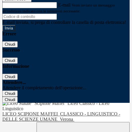
E-mail
Verrà inviato un messaggio
all'indirizzo indicato con le istruzioni necessarie.
E-mail inviata, si prega di controllare la casella di posta elettronica!
Errore
Chiudi
Successo
Chiudi
Informazione
Chiudi
Attendere...
Attendere il completamento dell'operazione...
Chiudi
Chiudi
LICEO SCIPIONE MAFFEI
CLASSICO - LINGUISTICO -
DELLE SCIENZE UMANE
Verona