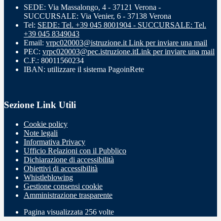
SEDE: Via Massalongo, 4 - 37121 Verona -
SUCCURSALE: Via Venier, 6 - 37138 Verona
Tel:
SEDE: Tel. +39 045 8001904 - SUCCURSALE: Tel.
+39 045 8349043
Email:
vrpc020003@istruzione.it
Link per inviare una mail
PEC:
vrpc020003@pec.istruzione.it
Link per inviare una mail
C.F.: 80011560234
IBAN: utilizzare il sistema PagoinRete
Sezione Link Utili
Cookie policy
Note legali
Informativa Privacy
Ufficio Relazioni con il Pubblico
Dichiarazione di accessibilità
Obiettivi di accessibilità
Whistleblowing
Gestione consensi cookie
Amministrazione trasparente
Pagina visualizzata
256
volte