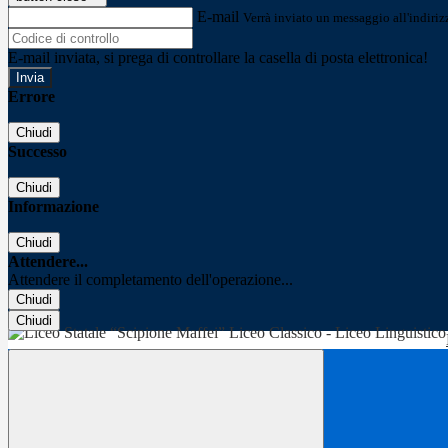
E-mail
Verrà inviato un messaggio all'indirizz
E-mail inviata, si prega di controllare la casella di posta elettronica!
Errore
Chiudi
Successo
Chiudi
Informazione
Chiudi
Attendere...
Attendere il completamento dell'operazione...
Chiudi
Chiudi