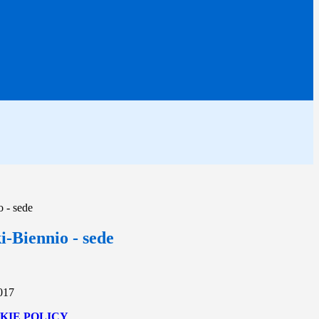
o - sede
i-Biennio - sede
2017
KIE POLICY
.