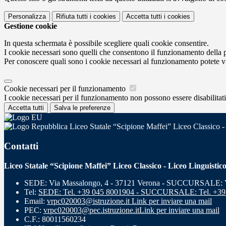
Personalizza
Rifiuta tutti
i cookies
Accetta tutti
i cookies
Gestione cookie
In questa schermata è possibile scegliere quali cookie consentire.
I cookie necessari sono quelli che consentono il funzionamento della pi
Per conoscere quali sono i cookie necessari al funzionamento potete v
Cookie necessari per il funzionamento
I cookie necessari per il funzionamento non possono essere disabilitati.
Accetta tutti
Salva le preferenze
Liceo Statale “Scipione Maffei” Liceo Classico -
Contatti
Liceo Statale “Scipione Maffei” Liceo Classico - Liceo Linguistic
SEDE: Via Massalongo, 4 - 37121 Verona - SUCCURSALE: Vi
Tel:
SEDE: Tel. +39 045 8001904 - SUCCURSALE: Tel. +39
Email:
vrpc020003@istruzione.it
Link per inviare una mail
PEC:
vrpc020003@pec.istruzione.it
Link per inviare una mail
C.F.: 80011560234