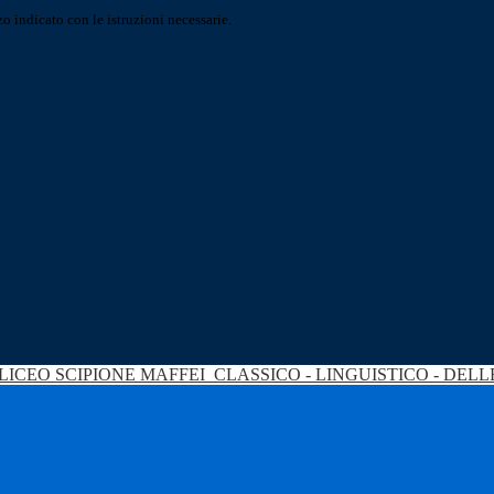
o indicato con le istruzioni necessarie.
LICEO SCIPIONE MAFFEI
CLASSICO - LINGUISTICO - DEL