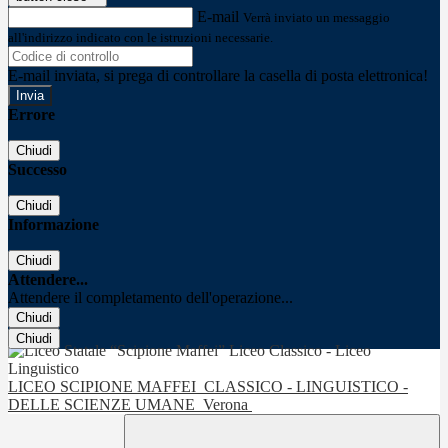
E-mail
Verrà inviato un messaggio
all'indirizzo indicato con le istruzioni necessarie.
E-mail inviata, si prega di controllare la casella di posta elettronica!
Errore
Chiudi
Successo
Chiudi
Informazione
Chiudi
Attendere...
Attendere il completamento dell'operazione...
Chiudi
Chiudi
LICEO SCIPIONE MAFFEI
CLASSICO - LINGUISTICO -
DELLE SCIENZE UMANE
Verona