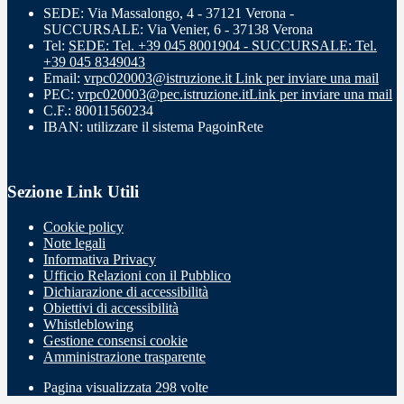
SEDE: Via Massalongo, 4 - 37121 Verona -
SUCCURSALE: Via Venier, 6 - 37138 Verona
Tel:
SEDE: Tel. +39 045 8001904 - SUCCURSALE: Tel.
+39 045 8349043
Email:
vrpc020003@istruzione.it
Link per inviare una mail
PEC:
vrpc020003@pec.istruzione.it
Link per inviare una mail
C.F.: 80011560234
IBAN: utilizzare il sistema PagoinRete
Sezione Link Utili
Cookie policy
Note legali
Informativa Privacy
Ufficio Relazioni con il Pubblico
Dichiarazione di accessibilità
Obiettivi di accessibilità
Whistleblowing
Gestione consensi cookie
Amministrazione trasparente
Pagina visualizzata
298
volte