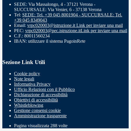
SEDE: Via Massalongo, 4 - 37121 Verona -
SUCCURSALE: Via Venier, 6 - 37138 Verona
Tel:
SEDE: Tel. +39 045 8001904 - SUCCURSALE: Tel.
+39 045 8349043
Email:
vrpc020003@istruzione.it
Link per inviare una mail
PEC:
vrpc020003@pec.istruzione.it
Link per inviare una mail
C.F.: 80011560234
IBAN: utilizzare il sistema PagoinRete
Sezione Link Utili
Cookie policy
Note legali
Informativa Privacy
Ufficio Relazioni con il Pubblico
Dichiarazione di accessibilità
Obiettivi di accessibilità
Whistleblowing
Gestione consensi cookie
Amministrazione trasparente
Pagina visualizzata
288
volte