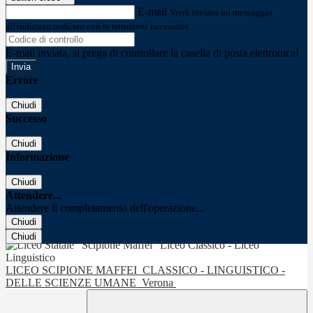
E-mail
Verrà inviato un messaggio
all'indirizzo indicato con le istruzioni necessarie.
E-mail inviata, si prega di controllare la casella di posta elettronica!
Errore
Chiudi
Successo
Chiudi
Informazione
Chiudi
Attendere...
Attendere il completamento dell'operazione...
Chiudi
Chiudi
LICEO SCIPIONE MAFFEI
CLASSICO - LINGUISTICO -
DELLE SCIENZE UMANE
Verona