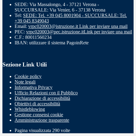
SEDE: Via Massalongo, 4 - 37121 Verona -
SUCCURSALE: Via Venier, 6 - 37138 Verona
Tel:
SEDE: Tel. +39 045 8001904 - SUCCURSALE: Tel.
+39 045 8349043
Email:
vrpc020003@istruzione.it
Link per inviare una mail
PEC:
vrpc020003@pec.istruzione.it
Link per inviare una mail
C.F.: 80011560234
IBAN: utilizzare il sistema PagoinRete
Sezione Link Utili
Cookie policy
Note legali
Informativa Privacy
Ufficio Relazioni con il Pubblico
Dichiarazione di accessibilità
Obiettivi di accessibilità
Whistleblowing
Gestione consensi cookie
Amministrazione trasparente
Pagina visualizzata
290
volte