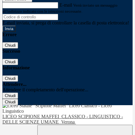
E-mail
Verrà inviato un messaggio
all'indirizzo indicato con le istruzioni necessarie.
E-mail inviata, si prega di controllare la casella di posta elettronica!
Errore
Chiudi
Successo
Chiudi
Informazione
Chiudi
Attendere...
Attendere il completamento dell'operazione...
Chiudi
Chiudi
LICEO SCIPIONE MAFFEI
CLASSICO - LINGUISTICO -
DELLE SCIENZE UMANE
Verona