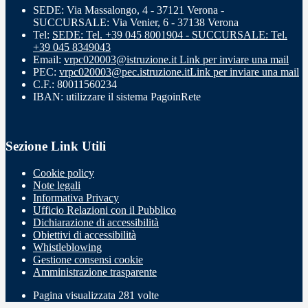
SEDE: Via Massalongo, 4 - 37121 Verona -
SUCCURSALE: Via Venier, 6 - 37138 Verona
Tel:
SEDE: Tel. +39 045 8001904 - SUCCURSALE: Tel.
+39 045 8349043
Email:
vrpc020003@istruzione.it
Link per inviare una mail
PEC:
vrpc020003@pec.istruzione.it
Link per inviare una mail
C.F.: 80011560234
IBAN: utilizzare il sistema PagoinRete
Sezione Link Utili
Cookie policy
Note legali
Informativa Privacy
Ufficio Relazioni con il Pubblico
Dichiarazione di accessibilità
Obiettivi di accessibilità
Whistleblowing
Gestione consensi cookie
Amministrazione trasparente
Pagina visualizzata
281
volte