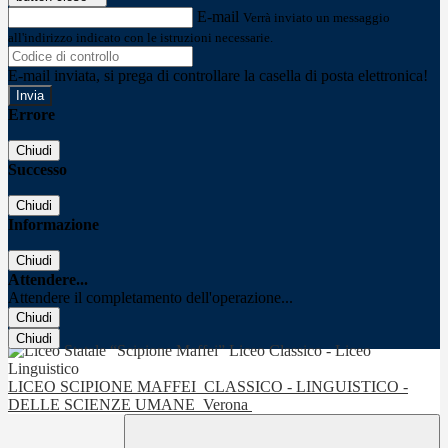
E-mail
Verrà inviato un messaggio
all'indirizzo indicato con le istruzioni necessarie.
E-mail inviata, si prega di controllare la casella di posta elettronica!
Errore
Chiudi
Successo
Chiudi
Informazione
Chiudi
Attendere...
Attendere il completamento dell'operazione...
Chiudi
Chiudi
LICEO SCIPIONE MAFFEI
CLASSICO - LINGUISTICO -
DELLE SCIENZE UMANE
Verona