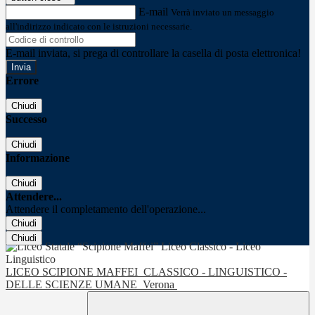
E-mail
Verrà inviato un messaggio
all'indirizzo indicato con le istruzioni necessarie.
E-mail inviata, si prega di controllare la casella di posta elettronica!
Errore
Chiudi
Successo
Chiudi
Informazione
Chiudi
Attendere...
Attendere il completamento dell'operazione...
Chiudi
Chiudi
LICEO SCIPIONE MAFFEI
CLASSICO - LINGUISTICO -
DELLE SCIENZE UMANE
Verona