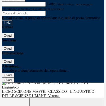
E-mail
Verrà inviato un messaggio
all'indirizzo indicato con le istruzioni necessarie.
E-mail inviata, si prega di controllare la casella di posta elettronica!
Errore
Chiudi
Successo
Chiudi
Informazione
Chiudi
Attendere...
Attendere il completamento dell'operazione...
Chiudi
Chiudi
LICEO SCIPIONE MAFFEI
CLASSICO - LINGUISTICO -
DELLE SCIENZE UMANE
Verona