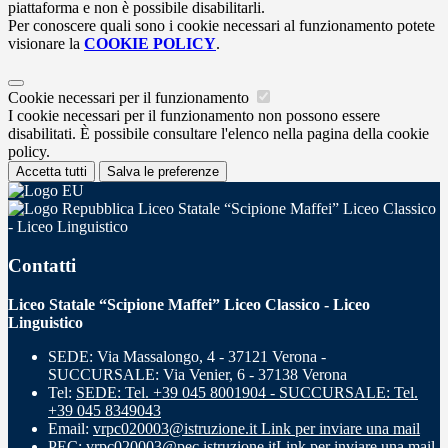
piattaforma e non è possibile disabilitarli.
Per conoscere quali sono i cookie necessari al funzionamento potete
visionare la
COOKIE POLICY
.
Cookie necessari per il funzionamento
I cookie necessari per il funzionamento non possono essere
disabilitati. È possibile consultare l'elenco nella pagina della cookie
policy.
Accetta tutti
Salva le preferenze
Liceo Statale “Scipione Maffei” Liceo Classico
- Liceo Linguistico
Contatti
Liceo Statale “Scipione Maffei” Liceo Classico - Liceo
Linguistico
SEDE: Via Massalongo, 4 - 37121 Verona -
SUCCURSALE: Via Venier, 6 - 37138 Verona
Tel:
SEDE: Tel. +39 045 8001904 - SUCCURSALE: Tel.
+39 045 8349043
Email:
vrpc020003@istruzione.it
Link per inviare una mail
PEC:
vrpc020003@pec.istruzione.it
Link per inviare una mail