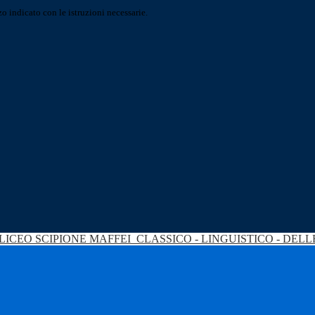
o indicato con le istruzioni necessarie.
LICEO SCIPIONE MAFFEI
CLASSICO - LINGUISTICO - DEL