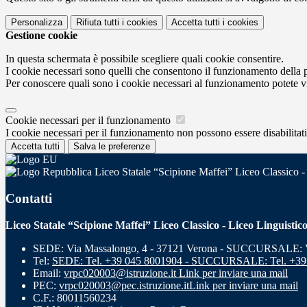
Personalizza
Rifiuta tutti
i cookies
Accetta tutti
i cookies
Gestione cookie
In questa schermata è possibile scegliere quali cookie consentire.
I cookie necessari sono quelli che consentono il funzionamento della pi
Per conoscere quali sono i cookie necessari al funzionamento potete v
Cookie necessari per il funzionamento
I cookie necessari per il funzionamento non possono essere disabilitati.
Accetta tutti
Salva le preferenze
Liceo Statale “Scipione Maffei” Liceo Classico -
Contatti
Liceo Statale “Scipione Maffei” Liceo Classico - Liceo Linguistic
SEDE: Via Massalongo, 4 - 37121 Verona - SUCCURSALE: Vi
Tel:
SEDE: Tel. +39 045 8001904 - SUCCURSALE: Tel. +39
Email:
vrpc020003@istruzione.it
Link per inviare una mail
PEC:
vrpc020003@pec.istruzione.it
Link per inviare una mail
C.F.: 80011560234