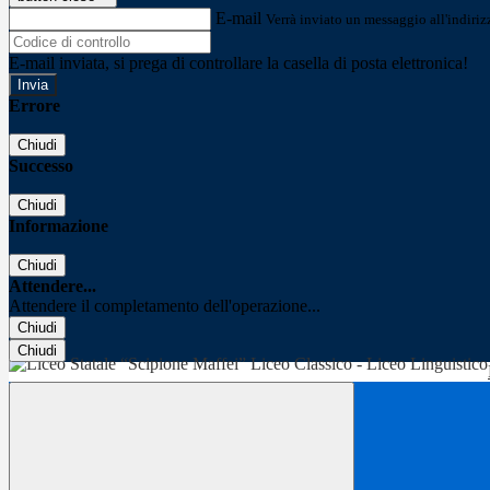
E-mail
Verrà inviato un messaggio all'indirizz
E-mail inviata, si prega di controllare la casella di posta elettronica!
Errore
Chiudi
Successo
Chiudi
Informazione
Chiudi
Attendere...
Attendere il completamento dell'operazione...
Chiudi
Chiudi