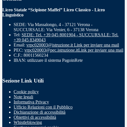
Liceo Statale “Scipione Maffei” Liceo Classico - Liceo
Linguistico
SEDE: Via Massalongo, 4 - 37121 Verona -
SUCCURSALE: Via Venier, 6 - 37138 Verona
Tel:
SEDE: Tel. +39 045 8001904 - SUCCURSALE: Tel.
+39 045 8349043
Email:
vrpc020003@istruzione.it
Link per inviare una mail
PEC:
vrpc020003@pec.istruzione.it
Link per inviare una mail
C.F.: 80011560234
IBAN: utilizzare il sistema PagoinRete
Sezione Link Utili
Cookie policy
Note legali
Informativa Privacy
Ufficio Relazioni con il Pubblico
Dichiarazione di accessibilità
Obiettivi di accessibilità
Whistleblowing