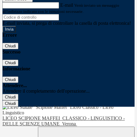
E-mail
Verrà inviato un messaggio
all'indirizzo indicato con le istruzioni necessarie.
E-mail inviata, si prega di controllare la casella di posta elettronica!
Errore
Chiudi
Successo
Chiudi
Informazione
Chiudi
Attendere...
Attendere il completamento dell'operazione...
Chiudi
Chiudi
LICEO SCIPIONE MAFFEI
CLASSICO - LINGUISTICO -
DELLE SCIENZE UMANE
Verona