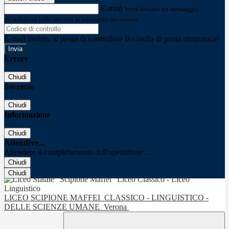
E-mail
Verrà inviato un messaggio
all'indirizzo indicato con le istruzioni necessarie.
E-mail inviata, si prega di controllare la casella di posta elettronica!
Errore
Chiudi
Successo
Chiudi
Informazione
Chiudi
Attendere...
Attendere il completamento dell'operazione...
Chiudi
Chiudi
LICEO SCIPIONE MAFFEI
CLASSICO - LINGUISTICO -
DELLE SCIENZE UMANE
Verona