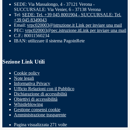
SEDE: Via Massalongo, 4 - 37121 Verona -
SUCCURSALE: Via Venier, 6 - 37138 Verona
Tel:
SEDE: Tel. +39 045 8001904 - SUCCURSALE: Tel.
+39 045 8349043
Email:
vrpc020003@istruzione.it
Link per inviare una mail
PEC:
vrpc020003@pec.istruzione.it
Link per inviare una mail
C.F.: 80011560234
IBAN: utilizzare il sistema PagoinRete
Sezione Link Utili
Cookie policy
Note legali
Informativa Privacy
Ufficio Relazioni con il Pubblico
Dichiarazione di accessibilità
Obiettivi di accessibilità
Whistleblowing
Gestione consensi cookie
Amministrazione trasparente
Pagina visualizzata
271
volte