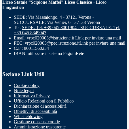
Liceo Statale “Scipione Maffei” Liceo Classico - Liceo
Linguistico
SEDE: Via Massalongo, 4 - 37121 Verona -
SUCCURSALE: Via Venier, 6 - 37138 Verona
Tel:
SEDE: Tel. +39 045 8001904 - SUCCURSALE: Tel.
+39 045 8349043
Email:
vrpc020003@istruzione.it
Link per inviare una mail
PEC:
vrpc020003@pec.istruzione.it
Link per inviare una mail
C.F.: 80011560234
IBAN: utilizzare il sistema PagoinRete
Sezione Link Utili
Cookie policy
Note legali
Informativa Privacy
Ufficio Relazioni con il Pubblico
Dichiarazione di accessibilità
Obiettivi di accessibilità
Whistleblowing
Gestione consensi cookie
Amministrazione trasparente