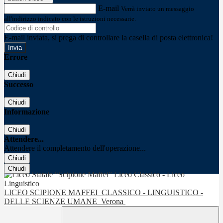
E-mail
Verrà inviato un messaggio
all'indirizzo indicato con le istruzioni necessarie.
E-mail inviata, si prega di controllare la casella di posta elettronica!
Errore
Chiudi
Successo
Chiudi
Informazione
Chiudi
Attendere...
Attendere il completamento dell'operazione...
Chiudi
Chiudi
LICEO SCIPIONE MAFFEI
CLASSICO - LINGUISTICO -
DELLE SCIENZE UMANE
Verona