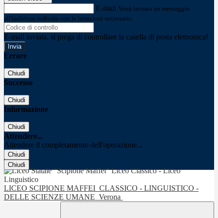
E-mail
Verrà inviato un messaggio
all'indirizzo indicato con le istruzioni necessarie.
E-mail inviata, si prega di controllare la casella di posta elettronica!
Errore
Chiudi
Successo
Chiudi
Informazione
Chiudi
Attendere...
Attendere il completamento dell'operazione...
Chiudi
Chiudi
LICEO SCIPIONE MAFFEI
CLASSICO - LINGUISTICO -
DELLE SCIENZE UMANE
Verona