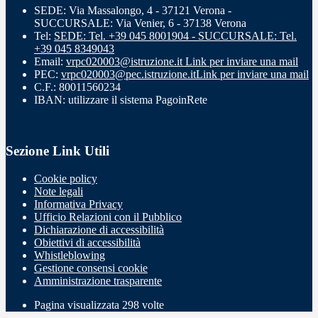
SEDE: Via Massalongo, 4 - 37121 Verona -
SUCCURSALE: Via Venier, 6 - 37138 Verona
Tel:
SEDE: Tel. +39 045 8001904 - SUCCURSALE: Tel.
+39 045 8349043
Email:
vrpc020003@istruzione.it
Link per inviare una mail
PEC:
vrpc020003@pec.istruzione.it
Link per inviare una mail
C.F.: 80011560234
IBAN: utilizzare il sistema PagoinRete
Sezione Link Utili
Cookie policy
Note legali
Informativa Privacy
Ufficio Relazioni con il Pubblico
Dichiarazione di accessibilità
Obiettivi di accessibilità
Whistleblowing
Gestione consensi cookie
Amministrazione trasparente
Pagina visualizzata
298
volte