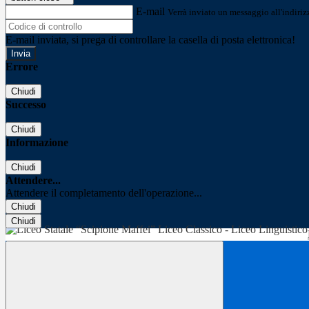
E-mail
Verrà inviato un messaggio all'indirizz
E-mail inviata, si prega di controllare la casella di posta elettronica!
Errore
Chiudi
Successo
Chiudi
Informazione
Chiudi
Attendere...
Attendere il completamento dell'operazione...
Chiudi
Chiudi