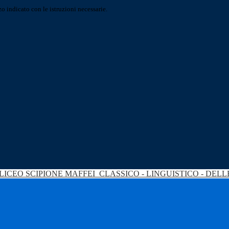
o indicato con le istruzioni necessarie.
LICEO SCIPIONE MAFFEI
CLASSICO - LINGUISTICO - DEL