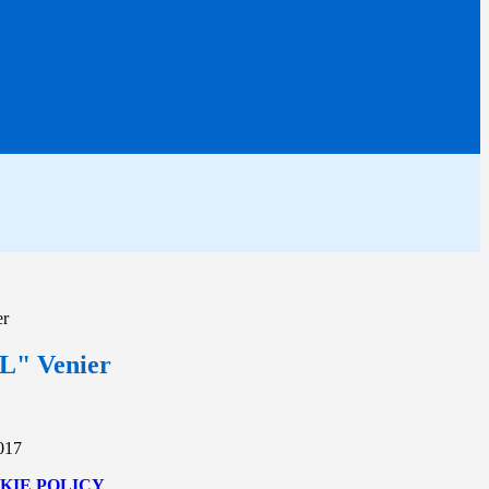
er
L" Venier
2017
KIE POLICY
.