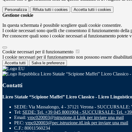
Personalizza
Rifiuta tutti
i cookies
Accetta tutti
i cookies
Gestione cookie
In questa schermata è possibile scegliere quali cookie consentire.
I cookie necessari sono quelli che consentono il funzionamento della pi
Per conoscere quali sono i cookie necessari al funzionamento potete v
Cookie necessari per il funzionamento
I cookie necessari per il funzionamento non possono essere disabilitati.
Accetta tutti
Salva le preferenze
Liceo Statale “Scipione Maffei” Liceo Classico -
Contatti
Liceo Statale “Scipione Maffei” Liceo Classico - Liceo Linguistic
SEDE: Via Massalongo, 4 - 37121 Verona - SUCCURSALE: Vi
Tel:
SEDE: Tel. +39 045 8001904 - SUCCURSALE: Tel. +39
Email:
vrpc020003@istruzione.it
Link per inviare una mail
PEC:
vrpc020003@pec.istruzione.it
Link per inviare una mail
C.F.: 80011560234