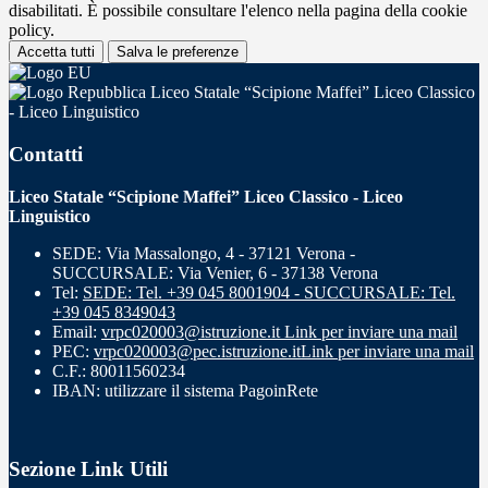
disabilitati. È possibile consultare l'elenco nella pagina della cookie
policy.
Accetta tutti
Salva le preferenze
Liceo Statale “Scipione Maffei” Liceo Classico
- Liceo Linguistico
Contatti
Liceo Statale “Scipione Maffei” Liceo Classico - Liceo
Linguistico
SEDE: Via Massalongo, 4 - 37121 Verona -
SUCCURSALE: Via Venier, 6 - 37138 Verona
Tel:
SEDE: Tel. +39 045 8001904 - SUCCURSALE: Tel.
+39 045 8349043
Email:
vrpc020003@istruzione.it
Link per inviare una mail
PEC:
vrpc020003@pec.istruzione.it
Link per inviare una mail
C.F.: 80011560234
IBAN: utilizzare il sistema PagoinRete
Sezione Link Utili