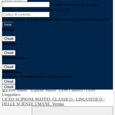
E-mail
Verrà inviato un messaggio
all'indirizzo indicato con le istruzioni necessarie.
E-mail inviata, si prega di controllare la casella di posta elettronica!
Errore
Chiudi
Successo
Chiudi
Informazione
Chiudi
Attendere...
Attendere il completamento dell'operazione...
Chiudi
Chiudi
LICEO SCIPIONE MAFFEI
CLASSICO - LINGUISTICO -
DELLE SCIENZE UMANE
Verona