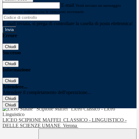
E-mail
Verrà inviato un messaggio
all'indirizzo indicato con le istruzioni necessarie.
E-mail inviata, si prega di controllare la casella di posta elettronica!
Errore
Chiudi
Successo
Chiudi
Informazione
Chiudi
Attendere...
Attendere il completamento dell'operazione...
Chiudi
Chiudi
LICEO SCIPIONE MAFFEI
CLASSICO - LINGUISTICO -
DELLE SCIENZE UMANE
Verona