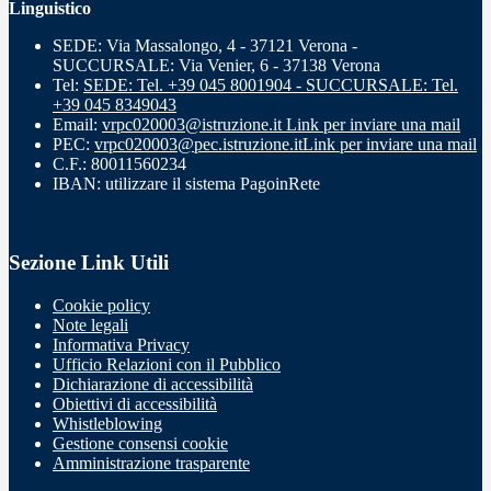
Linguistico
SEDE: Via Massalongo, 4 - 37121 Verona -
SUCCURSALE: Via Venier, 6 - 37138 Verona
Tel:
SEDE: Tel. +39 045 8001904 - SUCCURSALE: Tel.
+39 045 8349043
Email:
vrpc020003@istruzione.it
Link per inviare una mail
PEC:
vrpc020003@pec.istruzione.it
Link per inviare una mail
C.F.: 80011560234
IBAN: utilizzare il sistema PagoinRete
Sezione Link Utili
Cookie policy
Note legali
Informativa Privacy
Ufficio Relazioni con il Pubblico
Dichiarazione di accessibilità
Obiettivi di accessibilità
Whistleblowing
Gestione consensi cookie
Amministrazione trasparente