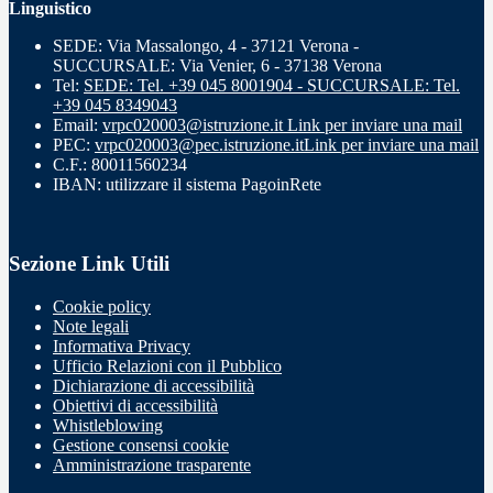
Linguistico
SEDE: Via Massalongo, 4 - 37121 Verona -
SUCCURSALE: Via Venier, 6 - 37138 Verona
Tel:
SEDE: Tel. +39 045 8001904 - SUCCURSALE: Tel.
+39 045 8349043
Email:
vrpc020003@istruzione.it
Link per inviare una mail
PEC:
vrpc020003@pec.istruzione.it
Link per inviare una mail
C.F.: 80011560234
IBAN: utilizzare il sistema PagoinRete
Sezione Link Utili
Cookie policy
Note legali
Informativa Privacy
Ufficio Relazioni con il Pubblico
Dichiarazione di accessibilità
Obiettivi di accessibilità
Whistleblowing
Gestione consensi cookie
Amministrazione trasparente