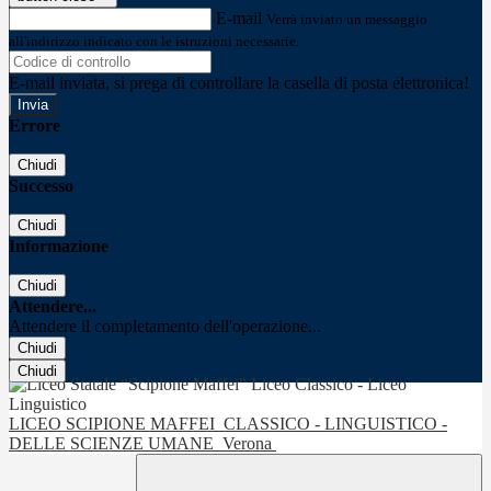
E-mail
Verrà inviato un messaggio
all'indirizzo indicato con le istruzioni necessarie.
E-mail inviata, si prega di controllare la casella di posta elettronica!
Errore
Chiudi
Successo
Chiudi
Informazione
Chiudi
Attendere...
Attendere il completamento dell'operazione...
Chiudi
Chiudi
LICEO SCIPIONE MAFFEI
CLASSICO - LINGUISTICO -
DELLE SCIENZE UMANE
Verona