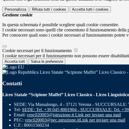
Personalizza
Rifiuta tutti
i cookies
Accetta tutti
i cookies
Gestione cookie
In questa schermata è possibile scegliere quali cookie consentire.
I cookie necessari sono quelli che consentono il funzionamento della pi
Per conoscere quali sono i cookie necessari al funzionamento potete v
Cookie necessari per il funzionamento
I cookie necessari per il funzionamento non possono essere disabilitati.
Accetta tutti
Salva le preferenze
Liceo Statale “Scipione Maffei” Liceo Classico -
Contatti
Liceo Statale “Scipione Maffei” Liceo Classico - Liceo Linguistic
SEDE: Via Massalongo, 4 - 37121 Verona - SUCCURSALE: Vi
Tel:
SEDE: Tel. +39 045 8001904 - SUCCURSALE: Tel. +39
Email:
vrpc020003@istruzione.it
Link per inviare una mail
PEC:
vrpc020003@pec.istruzione.it
Link per inviare una mail
C.F.: 80011560234