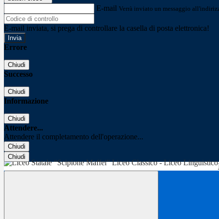
E-mail
Verrà inviato un messaggio all'indirizz
E-mail inviata, si prega di controllare la casella di posta elettronica!
Errore
Chiudi
Successo
Chiudi
Informazione
Chiudi
Attendere...
Attendere il completamento dell'operazione...
Chiudi
Chiudi