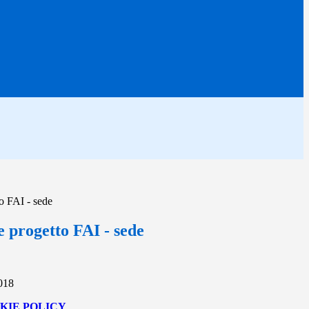
o FAI - sede
 progetto FAI - sede
2018
KIE POLICY
.