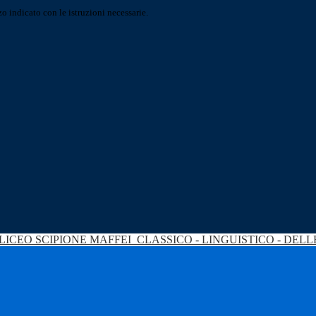
o indicato con le istruzioni necessarie.
LICEO SCIPIONE MAFFEI
CLASSICO - LINGUISTICO - DEL