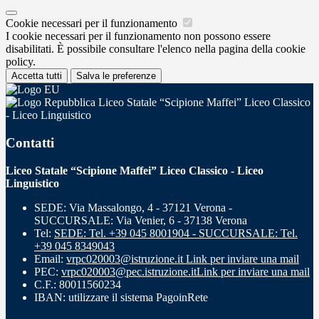
Cookie necessari per il funzionamento
I cookie necessari per il funzionamento non possono essere
disabilitati. È possibile consultare l'elenco nella pagina della cookie
policy.
Accetta tutti
Salva le preferenze
Liceo Statale “Scipione Maffei” Liceo Classico
- Liceo Linguistico
Contatti
Liceo Statale “Scipione Maffei” Liceo Classico - Liceo
Linguistico
SEDE: Via Massalongo, 4 - 37121 Verona -
SUCCURSALE: Via Venier, 6 - 37138 Verona
Tel:
SEDE: Tel. +39 045 8001904 - SUCCURSALE: Tel.
+39 045 8349043
Email:
vrpc020003@istruzione.it
Link per inviare una mail
PEC:
vrpc020003@pec.istruzione.it
Link per inviare una mail
C.F.: 80011560234
IBAN: utilizzare il sistema PagoinRete