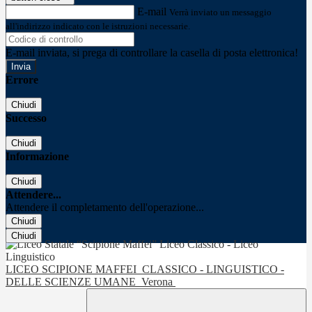
E-mail
Verrà inviato un messaggio
all'indirizzo indicato con le istruzioni necessarie.
E-mail inviata, si prega di controllare la casella di posta elettronica!
Errore
Chiudi
Successo
Chiudi
Informazione
Chiudi
Attendere...
Attendere il completamento dell'operazione...
Chiudi
Chiudi
LICEO SCIPIONE MAFFEI
CLASSICO - LINGUISTICO -
DELLE SCIENZE UMANE
Verona