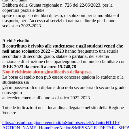
Delibera della Giunta regionale n. 726 del 22/06/2023, per la
copertura parziale delle
spese di acquisto dei libri di testo, di soluzioni per la mobilità e il
trasporto, per l’accesso ai servizi di natura culturale per l’anno
scolastico 2022-2023.
A chi è rivolto
Il contributo è rivolto alle studentesse e agli studenti veneti che
nell’anno scolastico
2022 – 2023
hanno frequentato una scuola
secondaria di secondo grado, statale o paritaria, del sistema
nazionale di istruzione che appartengono ad un nucleo familiare con
ISEE 2023 da euro 0 a euro 15.748,78
.
Non è richiesto alcun giustificativo della spesa.
La borsa di studio non può essere concessa qualora lo studente o la
studentessa sia
già in possesso di un diploma di scuola secondaria di secondo grado
conseguito
antecedentemente all’anno scolastico 2022 2023.
Tutte le indicazioni nella locandina allegata e nel sito della Regione
Veneto:
https://iostudio.regione.veneto.it/IoStudio/servlet/AdapterHTTP?
ACTION_NAME=HomePageAction&MESSAGE=DETAIL_SH