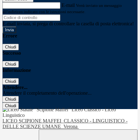
E-mail
Verrà inviato un messaggio
all'indirizzo indicato con le istruzioni necessarie.
E-mail inviata, si prega di controllare la casella di posta elettronica!
Errore
Chiudi
Successo
Chiudi
Informazione
Chiudi
Attendere...
Attendere il completamento dell'operazione...
Chiudi
Chiudi
LICEO SCIPIONE MAFFEI
CLASSICO - LINGUISTICO -
DELLE SCIENZE UMANE
Verona