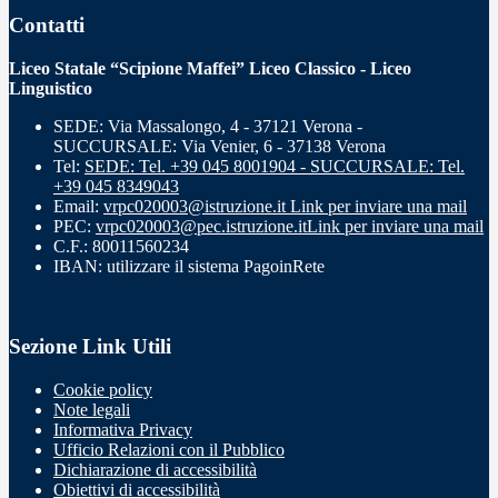
Contatti
Liceo Statale “Scipione Maffei” Liceo Classico - Liceo
Linguistico
SEDE: Via Massalongo, 4 - 37121 Verona -
SUCCURSALE: Via Venier, 6 - 37138 Verona
Tel:
SEDE: Tel. +39 045 8001904 - SUCCURSALE: Tel.
+39 045 8349043
Email:
vrpc020003@istruzione.it
Link per inviare una mail
PEC:
vrpc020003@pec.istruzione.it
Link per inviare una mail
C.F.: 80011560234
IBAN: utilizzare il sistema PagoinRete
Sezione Link Utili
Cookie policy
Note legali
Informativa Privacy
Ufficio Relazioni con il Pubblico
Dichiarazione di accessibilità
Obiettivi di accessibilità