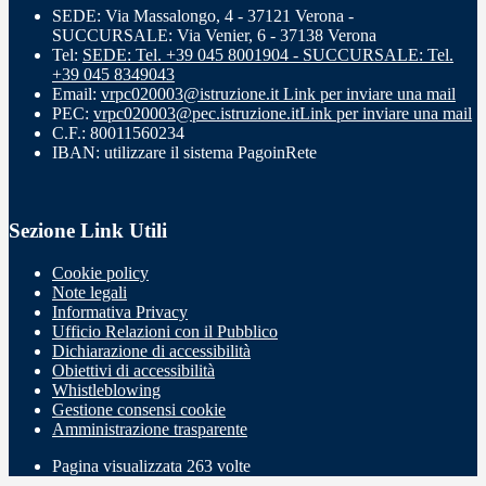
SEDE: Via Massalongo, 4 - 37121 Verona -
SUCCURSALE: Via Venier, 6 - 37138 Verona
Tel:
SEDE: Tel. +39 045 8001904 - SUCCURSALE: Tel.
+39 045 8349043
Email:
vrpc020003@istruzione.it
Link per inviare una mail
PEC:
vrpc020003@pec.istruzione.it
Link per inviare una mail
C.F.: 80011560234
IBAN: utilizzare il sistema PagoinRete
Sezione Link Utili
Cookie policy
Note legali
Informativa Privacy
Ufficio Relazioni con il Pubblico
Dichiarazione di accessibilità
Obiettivi di accessibilità
Whistleblowing
Gestione consensi cookie
Amministrazione trasparente
Pagina visualizzata
263
volte