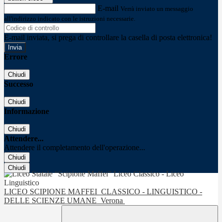
E-mail
Verrà inviato un messaggio
all'indirizzo indicato con le istruzioni necessarie.
E-mail inviata, si prega di controllare la casella di posta elettronica!
Errore
Chiudi
Successo
Chiudi
Informazione
Chiudi
Attendere...
Attendere il completamento dell'operazione...
Chiudi
Chiudi
LICEO SCIPIONE MAFFEI
CLASSICO - LINGUISTICO -
DELLE SCIENZE UMANE
Verona