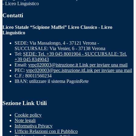
- Liceo Linguistico
Contatti
Liceo Statale “Scipione Maffei” Liceo Classico - Liceo
Linguistico
SEDE: Via Massalongo, 4 - 37121 Verona -
SUCCURSALE: Via Venier, 6 - 37138 Verona
Tel:
SEDE: Tel. +39 045 8001904 - SUCCURSALE: Tel.
+39 045 8349043
Email:
vrpc020003@istruzione.it
Link per inviare una mail
PEC:
vrpc020003@pec.istruzione.it
Link per inviare una mail
C.F.: 80011560234
IBAN: utilizzare il sistema PagoinRete
Sezione Link Utili
Cookie policy
Note legali
Informativa Privacy
Ufficio Relazioni con il Pubblico