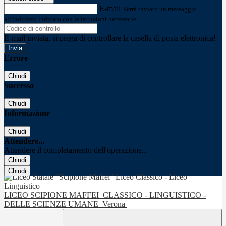
E-mail
Verrà inviato un messaggio
all'indirizzo indicato con le istruzioni necessarie.
E-mail inviata, si prega di controllare la casella di posta elettronica!
Errore
Chiudi
Successo
Chiudi
Informazione
Chiudi
Attendere...
Attendere il completamento dell'operazione...
Chiudi
Chiudi
LICEO SCIPIONE MAFFEI
CLASSICO - LINGUISTICO -
DELLE SCIENZE UMANE
Verona