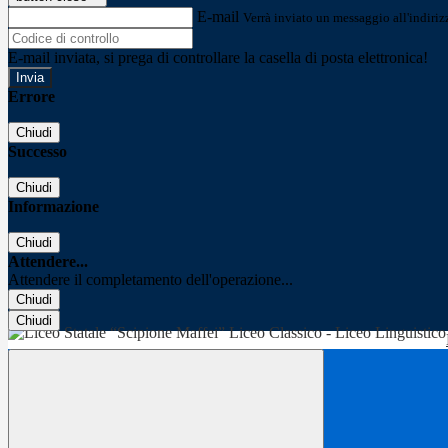
E-mail
Verrà inviato un messaggio all'indirizz
E-mail inviata, si prega di controllare la casella di posta elettronica!
Errore
Chiudi
Successo
Chiudi
Informazione
Chiudi
Attendere...
Attendere il completamento dell'operazione...
Chiudi
Chiudi