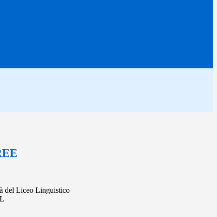
REE
à del Liceo Linguistico
CL