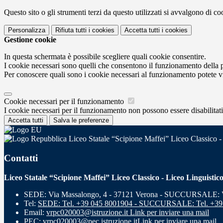
Questo sito o gli strumenti terzi da questo utilizzati si avvalgono di coo
Personalizza
Rifiuta tutti
i cookies
Accetta tutti
i cookies
Gestione cookie
In questa schermata è possibile scegliere quali cookie consentire.
I cookie necessari sono quelli che consentono il funzionamento della pi
Per conoscere quali sono i cookie necessari al funzionamento potete v
Cookie necessari per il funzionamento
I cookie necessari per il funzionamento non possono essere disabilitati.
Accetta tutti
Salva le preferenze
Liceo Statale “Scipione Maffei” Liceo Classico -
Contatti
Liceo Statale “Scipione Maffei” Liceo Classico - Liceo Linguistic
SEDE: Via Massalongo, 4 - 37121 Verona - SUCCURSALE: Vi
Tel:
SEDE: Tel. +39 045 8001904 - SUCCURSALE: Tel. +39
Email:
vrpc020003@istruzione.it
Link per inviare una mail
PEC:
vrpc020003@pec.istruzione.it
Link per inviare una mail