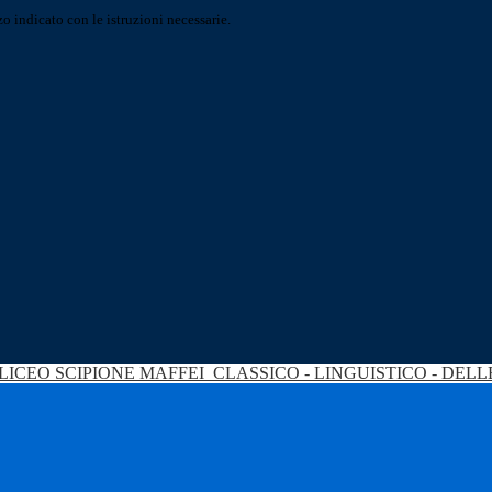
o indicato con le istruzioni necessarie.
LICEO SCIPIONE MAFFEI
CLASSICO - LINGUISTICO - DEL