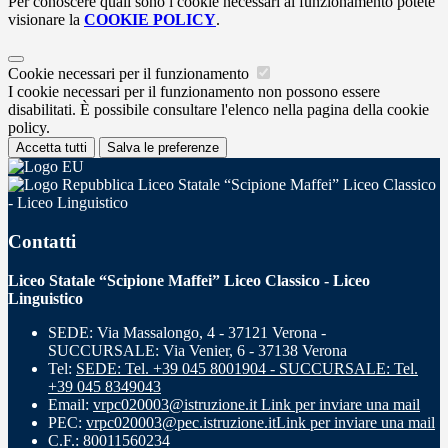
Per conoscere quali sono i cookie necessari al funzionamento potete
visionare la
COOKIE POLICY
.
Cookie necessari per il funzionamento
I cookie necessari per il funzionamento non possono essere
disabilitati. È possibile consultare l'elenco nella pagina della cookie
policy.
Accetta tutti
Salva le preferenze
Liceo Statale “Scipione Maffei” Liceo Classico
- Liceo Linguistico
Contatti
Liceo Statale “Scipione Maffei” Liceo Classico - Liceo
Linguistico
SEDE: Via Massalongo, 4 - 37121 Verona -
SUCCURSALE: Via Venier, 6 - 37138 Verona
Tel:
SEDE: Tel. +39 045 8001904 - SUCCURSALE: Tel.
+39 045 8349043
Email:
vrpc020003@istruzione.it
Link per inviare una mail
PEC:
vrpc020003@pec.istruzione.it
Link per inviare una mail
C.F.: 80011560234