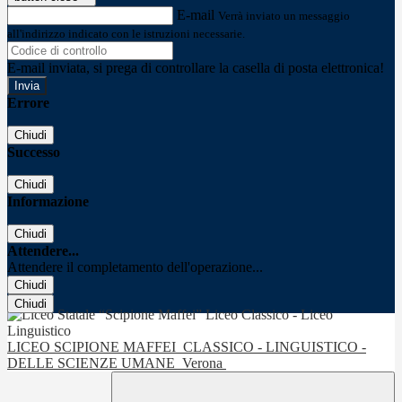
E-mail
Verrà inviato un messaggio
all'indirizzo indicato con le istruzioni necessarie.
E-mail inviata, si prega di controllare la casella di posta elettronica!
Errore
Chiudi
Successo
Chiudi
Informazione
Chiudi
Attendere...
Attendere il completamento dell'operazione...
Chiudi
Chiudi
LICEO SCIPIONE MAFFEI
CLASSICO - LINGUISTICO -
DELLE SCIENZE UMANE
Verona