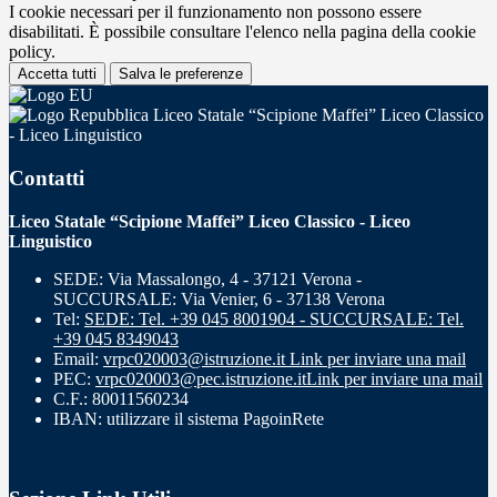
I cookie necessari per il funzionamento non possono essere
disabilitati. È possibile consultare l'elenco nella pagina della cookie
policy.
Accetta tutti
Salva le preferenze
Liceo Statale “Scipione Maffei” Liceo Classico
- Liceo Linguistico
Contatti
Liceo Statale “Scipione Maffei” Liceo Classico - Liceo
Linguistico
SEDE: Via Massalongo, 4 - 37121 Verona -
SUCCURSALE: Via Venier, 6 - 37138 Verona
Tel:
SEDE: Tel. +39 045 8001904 - SUCCURSALE: Tel.
+39 045 8349043
Email:
vrpc020003@istruzione.it
Link per inviare una mail
PEC:
vrpc020003@pec.istruzione.it
Link per inviare una mail
C.F.: 80011560234
IBAN: utilizzare il sistema PagoinRete