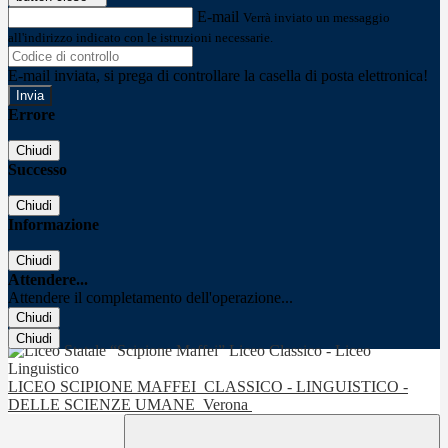
E-mail
Verrà inviato un messaggio
all'indirizzo indicato con le istruzioni necessarie.
E-mail inviata, si prega di controllare la casella di posta elettronica!
Errore
Chiudi
Successo
Chiudi
Informazione
Chiudi
Attendere...
Attendere il completamento dell'operazione...
Chiudi
Chiudi
LICEO SCIPIONE MAFFEI
CLASSICO - LINGUISTICO -
DELLE SCIENZE UMANE
Verona