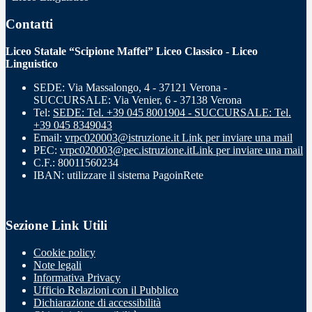
Contatti
Liceo Statale “Scipione Maffei” Liceo Classico - Liceo
Linguistico
SEDE: Via Massalongo, 4 - 37121 Verona -
SUCCURSALE: Via Venier, 6 - 37138 Verona
Tel:
SEDE: Tel. +39 045 8001904 - SUCCURSALE: Tel.
+39 045 8349043
Email:
vrpc020003@istruzione.it
Link per inviare una mail
PEC:
vrpc020003@pec.istruzione.it
Link per inviare una mail
C.F.: 80011560234
IBAN: utilizzare il sistema PagoinRete
Sezione Link Utili
Cookie policy
Note legali
Informativa Privacy
Ufficio Relazioni con il Pubblico
Dichiarazione di accessibilità