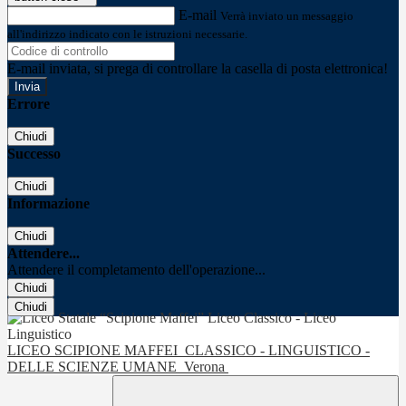
E-mail
Verrà inviato un messaggio
all'indirizzo indicato con le istruzioni necessarie.
E-mail inviata, si prega di controllare la casella di posta elettronica!
Errore
Chiudi
Successo
Chiudi
Informazione
Chiudi
Attendere...
Attendere il completamento dell'operazione...
Chiudi
Chiudi
LICEO SCIPIONE MAFFEI
CLASSICO - LINGUISTICO -
DELLE SCIENZE UMANE
Verona