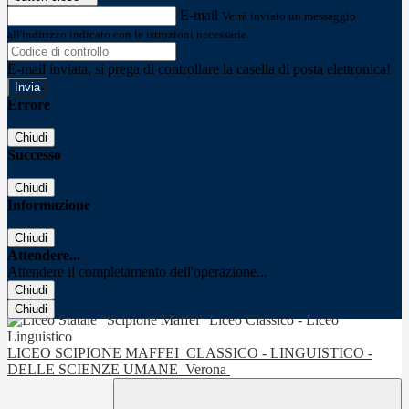
E-mail
Verrà inviato un messaggio
all'indirizzo indicato con le istruzioni necessarie.
E-mail inviata, si prega di controllare la casella di posta elettronica!
Errore
Chiudi
Successo
Chiudi
Informazione
Chiudi
Attendere...
Attendere il completamento dell'operazione...
Chiudi
Chiudi
LICEO SCIPIONE MAFFEI
CLASSICO - LINGUISTICO -
DELLE SCIENZE UMANE
Verona