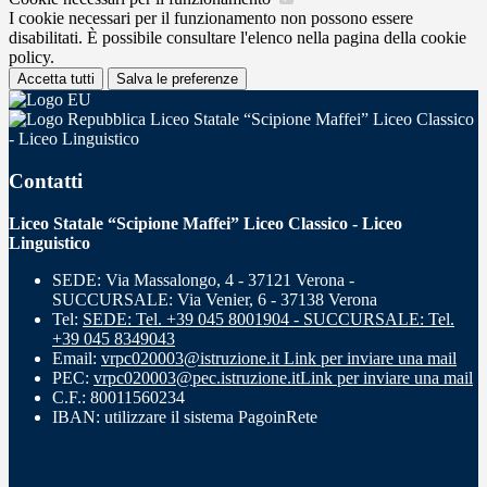
I cookie necessari per il funzionamento non possono essere
disabilitati. È possibile consultare l'elenco nella pagina della cookie
policy.
Accetta tutti
Salva le preferenze
Liceo Statale “Scipione Maffei” Liceo Classico
- Liceo Linguistico
Contatti
Liceo Statale “Scipione Maffei” Liceo Classico - Liceo
Linguistico
SEDE: Via Massalongo, 4 - 37121 Verona -
SUCCURSALE: Via Venier, 6 - 37138 Verona
Tel:
SEDE: Tel. +39 045 8001904 - SUCCURSALE: Tel.
+39 045 8349043
Email:
vrpc020003@istruzione.it
Link per inviare una mail
PEC:
vrpc020003@pec.istruzione.it
Link per inviare una mail
C.F.: 80011560234
IBAN: utilizzare il sistema PagoinRete