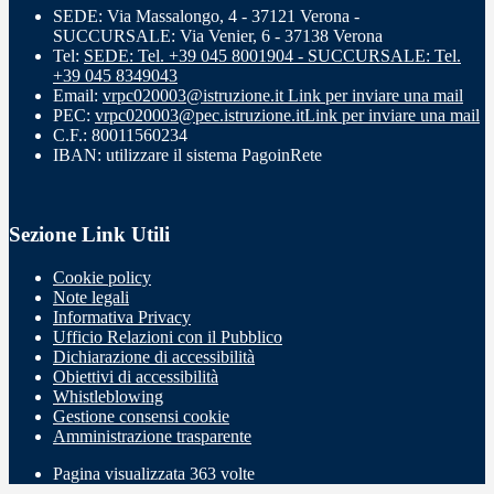
SEDE: Via Massalongo, 4 - 37121 Verona -
SUCCURSALE: Via Venier, 6 - 37138 Verona
Tel:
SEDE: Tel. +39 045 8001904 - SUCCURSALE: Tel.
+39 045 8349043
Email:
vrpc020003@istruzione.it
Link per inviare una mail
PEC:
vrpc020003@pec.istruzione.it
Link per inviare una mail
C.F.: 80011560234
IBAN: utilizzare il sistema PagoinRete
Sezione Link Utili
Cookie policy
Note legali
Informativa Privacy
Ufficio Relazioni con il Pubblico
Dichiarazione di accessibilità
Obiettivi di accessibilità
Whistleblowing
Gestione consensi cookie
Amministrazione trasparente
Pagina visualizzata
363
volte