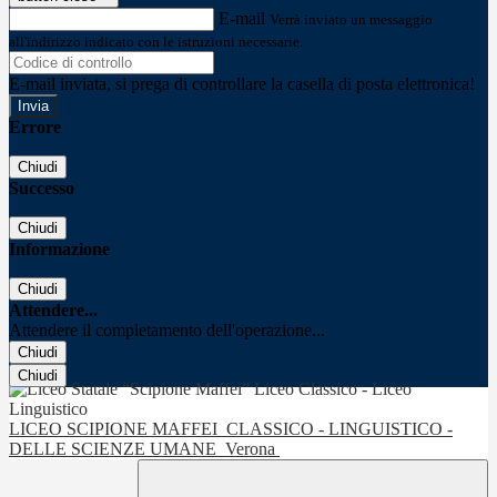
E-mail
Verrà inviato un messaggio
all'indirizzo indicato con le istruzioni necessarie.
E-mail inviata, si prega di controllare la casella di posta elettronica!
Errore
Chiudi
Successo
Chiudi
Informazione
Chiudi
Attendere...
Attendere il completamento dell'operazione...
Chiudi
Chiudi
LICEO SCIPIONE MAFFEI
CLASSICO - LINGUISTICO -
DELLE SCIENZE UMANE
Verona