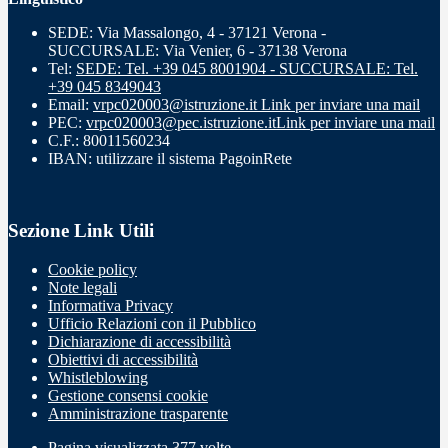
SEDE: Via Massalongo, 4 - 37121 Verona -
SUCCURSALE: Via Venier, 6 - 37138 Verona
Tel:
SEDE: Tel. +39 045 8001904 - SUCCURSALE: Tel.
+39 045 8349043
Email:
vrpc020003@istruzione.it
Link per inviare una mail
PEC:
vrpc020003@pec.istruzione.it
Link per inviare una mail
C.F.: 80011560234
IBAN: utilizzare il sistema PagoinRete
Sezione Link Utili
Cookie policy
Note legali
Informativa Privacy
Ufficio Relazioni con il Pubblico
Dichiarazione di accessibilità
Obiettivi di accessibilità
Whistleblowing
Gestione consensi cookie
Amministrazione trasparente
Pagina visualizzata
377
volte