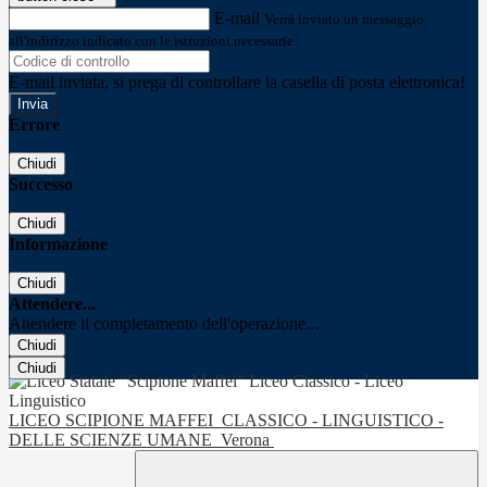
E-mail
Verrà inviato un messaggio
all'indirizzo indicato con le istruzioni necessarie.
E-mail inviata, si prega di controllare la casella di posta elettronica!
Errore
Chiudi
Successo
Chiudi
Informazione
Chiudi
Attendere...
Attendere il completamento dell'operazione...
Chiudi
Chiudi
LICEO SCIPIONE MAFFEI
CLASSICO - LINGUISTICO -
DELLE SCIENZE UMANE
Verona