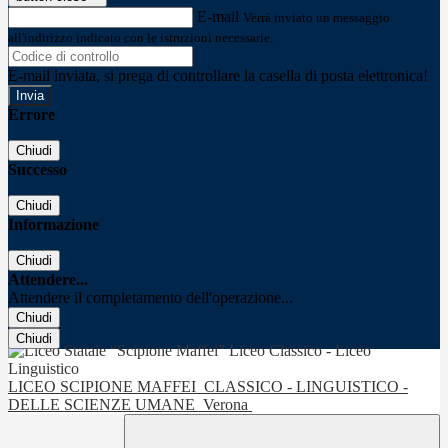
E-mail
Verrà inviato un messaggio
all'indirizzo indicato con le istruzioni necessarie.
E-mail inviata, si prega di controllare la casella di posta elettronica!
Errore
Chiudi
Successo
Chiudi
Informazione
Chiudi
Attendere...
Attendere il completamento dell'operazione...
Chiudi
Chiudi
LICEO SCIPIONE MAFFEI
CLASSICO - LINGUISTICO -
DELLE SCIENZE UMANE
Verona