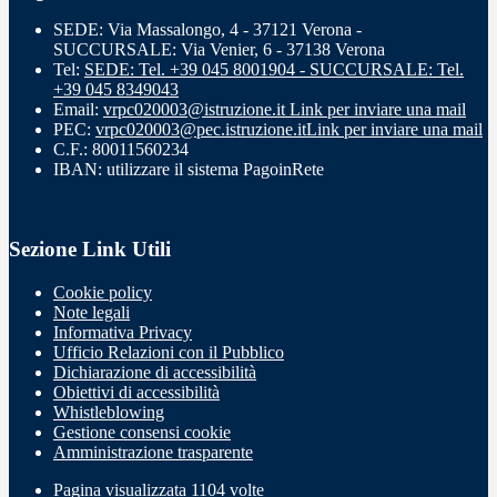
SEDE: Via Massalongo, 4 - 37121 Verona -
SUCCURSALE: Via Venier, 6 - 37138 Verona
Tel:
SEDE: Tel. +39 045 8001904 - SUCCURSALE: Tel.
+39 045 8349043
Email:
vrpc020003@istruzione.it
Link per inviare una mail
PEC:
vrpc020003@pec.istruzione.it
Link per inviare una mail
C.F.: 80011560234
IBAN: utilizzare il sistema PagoinRete
Sezione Link Utili
Cookie policy
Note legali
Informativa Privacy
Ufficio Relazioni con il Pubblico
Dichiarazione di accessibilità
Obiettivi di accessibilità
Whistleblowing
Gestione consensi cookie
Amministrazione trasparente
Pagina visualizzata
1104
volte