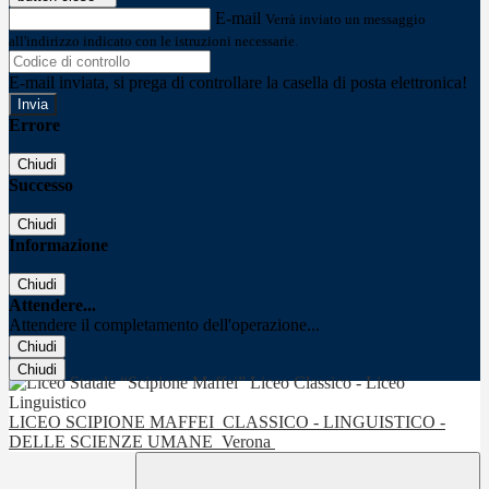
E-mail
Verrà inviato un messaggio
all'indirizzo indicato con le istruzioni necessarie.
E-mail inviata, si prega di controllare la casella di posta elettronica!
Errore
Chiudi
Successo
Chiudi
Informazione
Chiudi
Attendere...
Attendere il completamento dell'operazione...
Chiudi
Chiudi
LICEO SCIPIONE MAFFEI
CLASSICO - LINGUISTICO -
DELLE SCIENZE UMANE
Verona