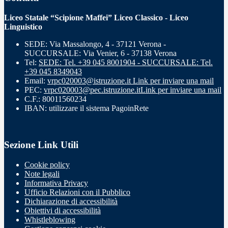
Liceo Statale “Scipione Maffei” Liceo Classico - Liceo
Linguistico
SEDE: Via Massalongo, 4 - 37121 Verona -
SUCCURSALE: Via Venier, 6 - 37138 Verona
Tel:
SEDE: Tel. +39 045 8001904 - SUCCURSALE: Tel.
+39 045 8349043
Email:
vrpc020003@istruzione.it
Link per inviare una mail
PEC:
vrpc020003@pec.istruzione.it
Link per inviare una mail
C.F.: 80011560234
IBAN: utilizzare il sistema PagoinRete
Sezione Link Utili
Cookie policy
Note legali
Informativa Privacy
Ufficio Relazioni con il Pubblico
Dichiarazione di accessibilità
Obiettivi di accessibilità
Whistleblowing