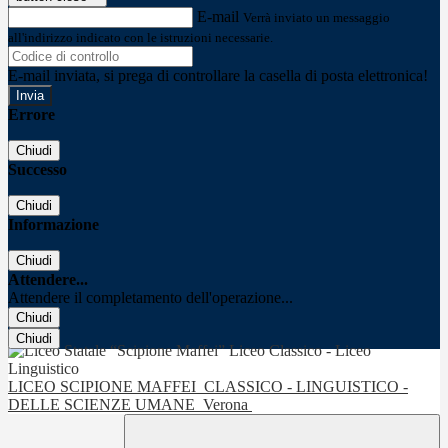
E-mail
Verrà inviato un messaggio
all'indirizzo indicato con le istruzioni necessarie.
E-mail inviata, si prega di controllare la casella di posta elettronica!
Errore
Chiudi
Successo
Chiudi
Informazione
Chiudi
Attendere...
Attendere il completamento dell'operazione...
Chiudi
Chiudi
LICEO SCIPIONE MAFFEI
CLASSICO - LINGUISTICO -
DELLE SCIENZE UMANE
Verona