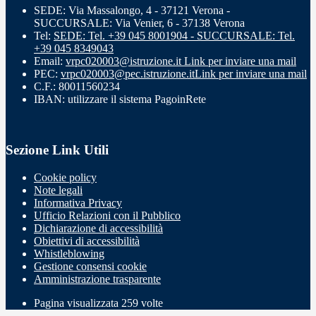
SEDE: Via Massalongo, 4 - 37121 Verona -
SUCCURSALE: Via Venier, 6 - 37138 Verona
Tel:
SEDE: Tel. +39 045 8001904 - SUCCURSALE: Tel.
+39 045 8349043
Email:
vrpc020003@istruzione.it
Link per inviare una mail
PEC:
vrpc020003@pec.istruzione.it
Link per inviare una mail
C.F.: 80011560234
IBAN: utilizzare il sistema PagoinRete
Sezione Link Utili
Cookie policy
Note legali
Informativa Privacy
Ufficio Relazioni con il Pubblico
Dichiarazione di accessibilità
Obiettivi di accessibilità
Whistleblowing
Gestione consensi cookie
Amministrazione trasparente
Pagina visualizzata
259
volte