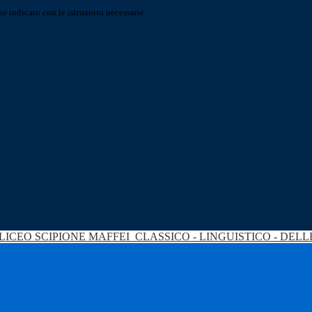
o indicato con le istruzioni necessarie.
LICEO SCIPIONE MAFFEI
CLASSICO - LINGUISTICO - DEL