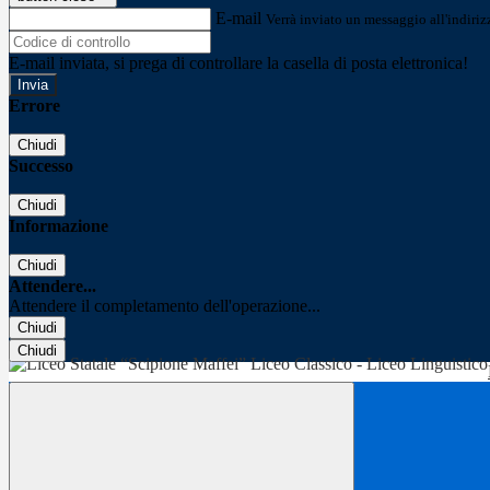
E-mail
Verrà inviato un messaggio all'indirizz
E-mail inviata, si prega di controllare la casella di posta elettronica!
Errore
Chiudi
Successo
Chiudi
Informazione
Chiudi
Attendere...
Attendere il completamento dell'operazione...
Chiudi
Chiudi