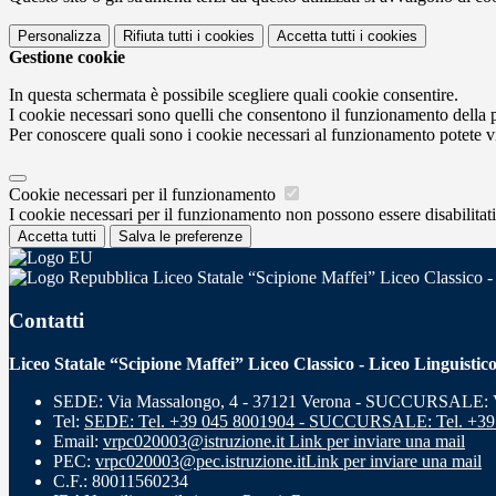
Personalizza
Rifiuta tutti
i cookies
Accetta tutti
i cookies
Gestione cookie
In questa schermata è possibile scegliere quali cookie consentire.
I cookie necessari sono quelli che consentono il funzionamento della pi
Per conoscere quali sono i cookie necessari al funzionamento potete v
Cookie necessari per il funzionamento
I cookie necessari per il funzionamento non possono essere disabilitati.
Accetta tutti
Salva le preferenze
Liceo Statale “Scipione Maffei” Liceo Classico -
Contatti
Liceo Statale “Scipione Maffei” Liceo Classico - Liceo Linguistic
SEDE: Via Massalongo, 4 - 37121 Verona - SUCCURSALE: Vi
Tel:
SEDE: Tel. +39 045 8001904 - SUCCURSALE: Tel. +39
Email:
vrpc020003@istruzione.it
Link per inviare una mail
PEC:
vrpc020003@pec.istruzione.it
Link per inviare una mail
C.F.: 80011560234