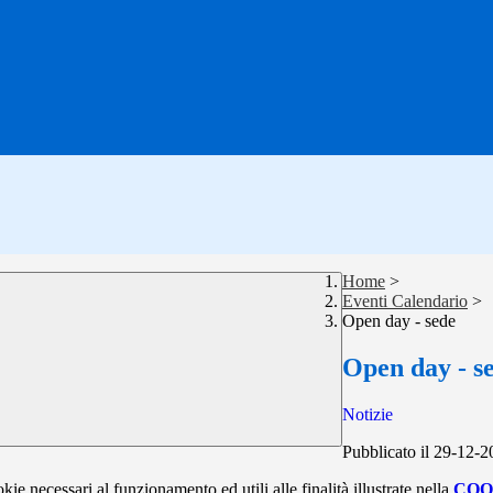
Home
>
Eventi Calendario
>
Open day - sede
Open day - s
Notizie
Pubblicato il 29-12-
kie necessari al funzionamento ed utili alle finalità illustrate nella
COO