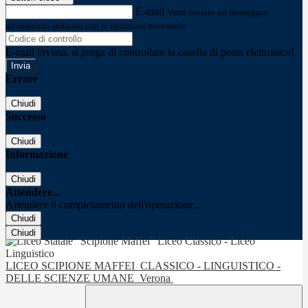
E-mail
Verrà inviato un messaggio
all'indirizzo indicato con le istruzioni necessarie.
E-mail inviata, si prega di controllare la casella di posta elettronica!
Errore
Chiudi
Successo
Chiudi
Informazione
Chiudi
Attendere...
Attendere il completamento dell'operazione...
Chiudi
Chiudi
LICEO SCIPIONE MAFFEI
CLASSICO - LINGUISTICO -
DELLE SCIENZE UMANE
Verona