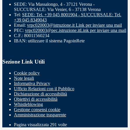
SEDE: Via Massalongo, 4 - 37121 Verona -
SUCCURSALE: Via Venier, 6 - 37138 Verona
Tel:
SEDE: Tel. +39 045 8001904 - SUCCURSALE: Tel.
+39 045 8349043
Email:
vrpc020003@istruzione.it
Link per inviare una mail
PEC:
vrpc020003@pec.istruzione.it
Link per inviare una mail
C.F.: 80011560234
IBAN: utilizzare il sistema PagoinRete
Sezione Link Utili
Cookie policy
Note legali
Informativa Privacy
Ufficio Relazioni con il Pubblico
Dichiarazione di accessibilità
Obiettivi di accessibilità
Whistleblowing
Gestione consensi cookie
Amministrazione trasparente
Pagina visualizzata
291
volte