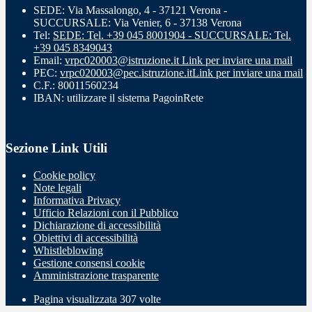
SEDE: Via Massalongo, 4 - 37121 Verona -
SUCCURSALE: Via Venier, 6 - 37138 Verona
Tel:
SEDE: Tel. +39 045 8001904 - SUCCURSALE: Tel.
+39 045 8349043
Email:
vrpc020003@istruzione.it
Link per inviare una mail
PEC:
vrpc020003@pec.istruzione.it
Link per inviare una mail
C.F.: 80011560234
IBAN: utilizzare il sistema PagoinRete
Sezione Link Utili
Cookie policy
Note legali
Informativa Privacy
Ufficio Relazioni con il Pubblico
Dichiarazione di accessibilità
Obiettivi di accessibilità
Whistleblowing
Gestione consensi cookie
Amministrazione trasparente
Pagina visualizzata
307
volte