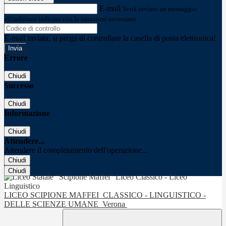
E-mail
Verrà inviato un messaggio
all'indirizzo indicato con le istruzioni necessarie.
E-mail inviata, si prega di controllare la casella di posta elettronica!
Errore
Chiudi
Successo
Chiudi
Informazione
Chiudi
Attendere...
Attendere il completamento dell'operazione...
Chiudi
Chiudi
LICEO SCIPIONE MAFFEI
CLASSICO - LINGUISTICO -
DELLE SCIENZE UMANE
Verona