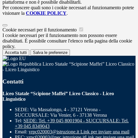
piattaforma e non è possibile disabilitarli.
Per conoscere quali sono i cookie necessari al funzionamento potete
visionare la
COOKIE POLICY
.
Cookie necessari per il funzionamento
I cookie necessari per il funzionamento non possono essere
disabilitati. È possibile consultare l'elenco nella pagina della cookie
policy.
Accetta tutti
Salva le preferenze
Liceo Statale “Scipione Maffei” Liceo Classico
- Liceo Linguistico
Contatti
Liceo Statale “Scipione Maffei” Liceo Classico - Liceo
Linguistico
SEDE: Via Massalongo, 4 - 37121 Verona -
SUCCURSALE: Via Venier, 6 - 37138 Verona
Tel:
SEDE: Tel. +39 045 8001904 - SUCCURSALE: Tel.
+39 045 8349043
Email:
vrpc020003@istruzione.it
Link per inviare una mail
PEC:
vrpc020003@pec.istruzione.it
Link per inviare una mail