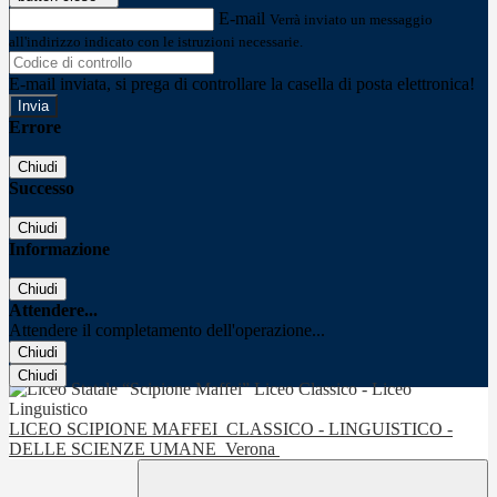
E-mail
Verrà inviato un messaggio
all'indirizzo indicato con le istruzioni necessarie.
E-mail inviata, si prega di controllare la casella di posta elettronica!
Errore
Chiudi
Successo
Chiudi
Informazione
Chiudi
Attendere...
Attendere il completamento dell'operazione...
Chiudi
Chiudi
LICEO SCIPIONE MAFFEI
CLASSICO - LINGUISTICO -
DELLE SCIENZE UMANE
Verona